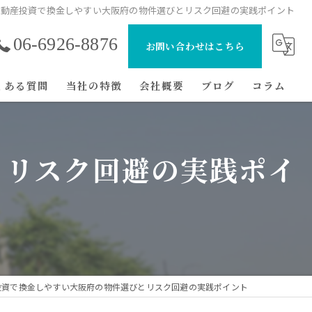
不動産投資で換金しやすい大阪府の物件選びとリスク回避の実践ポイント
06-6926-8876
お問い合わせはこちら
くある質問
当社の特徴
会社概要
ブログ
コラム
マンション
とリスク回避の実践ポイ
初心者
節税
経費
戸建て
投資で換金しやすい大阪府の物件選びとリスク回避の実践ポイント