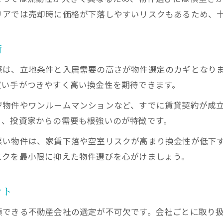
オーナーチェンジ物件を活用した換金戦略
リアでは売却時に価格が下落しやすいリスクもあるため、
大阪のワンルーム投資で換金性を高める視点
投資用マンション選びにおける換金重視の基準
術
不動産会社の選定が換金性向上のカギとなる
際は、立地条件と入居需要の高さが物件選定のカギとなり
リスクを減らす不動産投資の実践的対策
買い手がつきやすく高い換金性を期待できます。
不動産投資で大阪の失敗リスクを事前に把握
ジ物件やワンルームマンションなど、すでに賃貸契約が成
収益物件選びで空室リスクを回避する方法
く、投資家からの需要も根強いのが特徴です。
大阪のワンルーム投資に潜む落とし穴と対策
悪い物件は、家賃下落や空室リスクが高まり換金性が低下
信頼できる大阪不動産会社を選ぶチェック項目
スクを最小限に抑えた物件選びを心がけましょう。
投資用マンション新築・中古のリスク比較
ワンルーム投資の換金リスクと回避法
ント
不動産投資でワンルームが避けられる理由
頼できる不動産会社の選定が不可欠です。会社ごとに取り
大阪のワンルーム投資で換金性を守る工夫