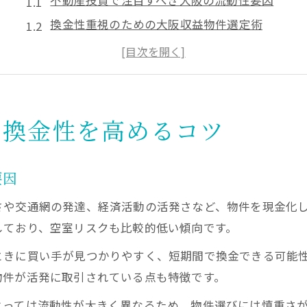
不動産投資で注目すべき大阪の流動性要因
換金性重視のための大阪収益物件選定術
大阪の不動産投資会社選びの重要ポイント
大阪府で失敗しない不動産投資の基礎知識
大阪不動産投資で換金率を上げる実践法
収益物件選びが資産形成に直結する理由
で換金性を高めるコツ
不動産投資で資産形成が進む大阪の収益物件
大阪の一棟売り物件が不動産投資に有利な理由
要因
不動産投資で収益物件を選ぶ際の失敗回避策
さや交通網の発達、経済活動の活発さなど、物件を現金化
大阪投資用マンションで資産を守るコツ
しており、空室リスクも比較的低い傾向です。
収益物件の選び方が不動産投資成否を左右
ときに買い手が見つかりやすく、短期間で換金できる可能
換金を意識した大阪の物件選択術を解説
物件が活発に取引されている点も特徴です。
不動産投資で換金しやすい大阪物件の見極め方
よっては流動性が大きく異なるため、物件選びには慎重さ