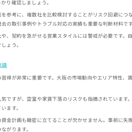
っかり確認しましょう。
家賃下落リスクを抑える不動産投資の選択肢
判を参考に、複数社を比較検討することがリスク回避につ
ワンルーム投資の失敗を防ぐ物件選定ポイント
過去の取引事例やトラブル対応の実績も重要な判断材料で
収益性重視で選ぶ大阪の不動産投資物件
出口戦略で失敗しない不動産投資の秘訣
社や、契約を急がせる営業スタイルには警戒が必要です。
でしょう。
不動産投資で出口戦略を考える重要ポイント
大阪の収益物件で実践する換金性アップ法
知識
大阪不動産投資で後悔しない売却準備とは
出口戦略を見越した不動産会社選びのコツ
の習得が非常に重要です。大阪の市場動向やエリア特性、
投資用マンションの売却タイミングを見極める
人気ですが、空室や家賃下落のリスクも指摘されています
ています。
の資金計画も緻密に立てることが欠かせません。事前に失
つながります。