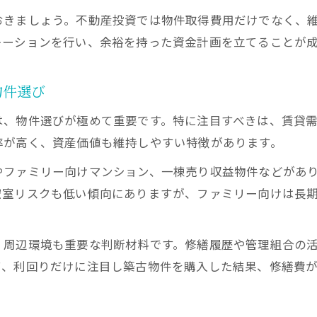
賃貸需要を見極める大阪不動産投資のチェックポイ
おきましょう。不動産投資では物件取得費用だけでなく、
安定収益の鍵となる大阪のエリア選定方法
レーションを行い、余裕を持った資金計画を立てることが
不動産投資大阪で注目の一棟売りの収益性を分析
大阪マンション投資で家賃収入を守る秘訣
物件選び
失敗例から学ぶ不動産投資リスク回避術
は、物件選びが極めて重要です。特に注目すべきは、賃貸
不動産投資大阪で多い失敗事例とその原因を解説
率が高く、資産価値も維持しやすい特徴があります。
評判の悪い不動産投資会社の特徴と見分け方
やファミリー向けマンション、一棟売り収益物件などがあ
資産目減りを防ぐ大阪のリスクコントロール術
空室リスクも低い傾向にありますが、ファミリー向けは長
大阪でよくあるワンルーム投資の落とし穴に注意
。
元が取れない不動産投資のリスク回避ポイント
、周辺環境も重要な判断材料です。修繕履歴や管理組合の
エリア選定で差が出る大阪不動産投資のコツ
て、利回りだけに注目し築古物件を購入した結果、修繕費
不動産投資で重視したい大阪の注目エリアとは
大阪エリアごとの収益性と将来性を比較分析