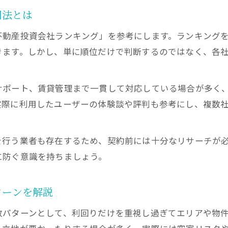
地価動向から考える大阪のエリア選定術
用法とは
賃貸需要が高い大阪エリアで不動産投資を成功へ
不動産投資会社ランキング」を参考にします。ランキング
投資初心者におすすめの大阪府内エリアの見つけ方
きます。しかし、単に順位だけで判断するのではなく、各
長期的資産形成へ繋がる実践戦略まとめ
不動産投資で長期資産形成を目指す大阪の戦略
サポート、賃貸管理まで一貫して対応している場合が多く
大阪で安定収益を続けるための実践的な投資術
実際に利用したユーザーの体験談や評判も参考にし、複数
将来を見据えた大阪不動産投資の資金計画とは
収益物件を活用する大阪の資産拡大ステップ
を行う業者も存在するため、契約前には十分なリサーチが
リスクを最小化する大阪不動産投資の考え方
に防ぐ意識を持ちましょう。
ターンを解説
敗パターンとして、利回りだけを重視し過ぎてエリアや物