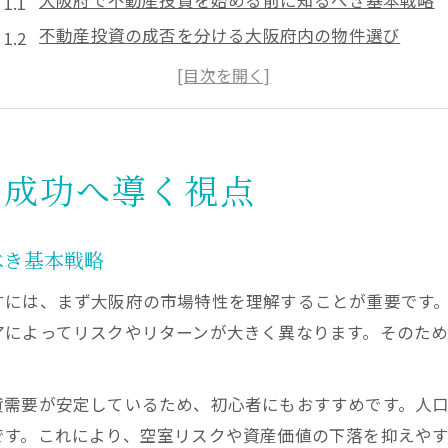
大阪府で不動産投資を始める前に知るべき基本戦略
不動産投資の成否を分ける大阪府内の物件選び
大阪の不動産投資会社ランキングの活用法とは
投資初心者が陥りやすい大阪の失敗パターンを解説
不動産投資で安定収益を目指す大阪のポイント
高利回りを狙うなら知りたい経営戦略とは
を成功へ導く視点
不動産投資で高利回りを実現する大阪の戦略とは
大阪投資用マンションの選び方と利回り向上策
べき基本戦略
ワンルーム投資を活かす不動産投資の秘訣
すには、まず大阪府の市場特性を理解することが重要です
収益物件大阪で高利回りを狙うための管理ポイント
アによってリスクやリターンが大きく異なります。そのた
新築マンションで叶える不動産投資の効率化
収益安定化に不可欠な大阪府内投資の極意
貸需要が安定しているため、初心者にもおすすめです。人
不動産投資で収益安定を目指す大阪の物件管理術
です。これにより、空室リスクや資産価値の下落を抑えやす