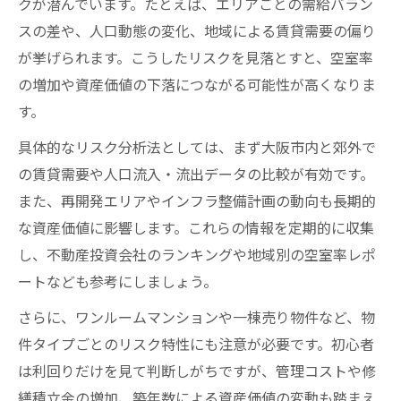
クが潜んでいます。たとえば、エリアごとの需給バラン
敗パターン
スの差や、人口動態の変化、地域による賃貸需要の偏り
ワンルーム投資と新築マンション投資のリ
が挙げられます。こうしたリスクを見落とすと、空室率
スク比較
の増加や資産価値の下落につながる可能性が高くなりま
ワンルーム不動産投資で資産価値を守るた
す。
めのポイント
具体的なリスク分析法としては、まず大阪市内と郊外で
不動産投資大阪で避けたいワンルーム投資
の賃貸需要や人口流入・流出データの比較が有効です。
の落とし穴
また、再開発エリアやインフラ整備計画の動向も長期的
大阪ワンルーム投資で収益低下を防ぐ管理
な資産価値に影響します。これらの情報を定期的に収集
法の重要性
し、不動産投資会社のランキングや地域別の空室率レポ
ートなども参考にしましょう。
資産価値が維持しやすい大阪の街選び
不動産投資で資産価値が落ちにくい大阪の
さらに、ワンルームマンションや一棟売り物件など、物
街の特徴
件タイプごとのリスク特性にも注意が必要です。初心者
大阪で不動産投資に強い人気エリアの共通
は利回りだけを見て判断しがちですが、管理コストや修
点とは
繕積立金の増加、築年数による資産価値の変動も踏まえ