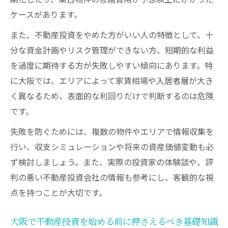
ケースがあります。
将来性を重視した大阪での安心不動産投資
不動産投資で将来性のある大阪の物件選び
また、不動産投資をやめた方がいい人の特徴として、十
の視点
分な資金計画やリスク管理ができない方、短期的な利益
を過度に期待する方が失敗しやすい傾向にあります。特
大阪の人口動態や賃貸需要から見る投資戦
に大阪では、エリアによって家賃相場や入居者層が大き
略
く異なるため、表面的な利回りだけで判断するのは危険
長期保有で資産を守る不動産投資大阪のポ
です。
イント
失敗を防ぐためには、複数の物件やエリアで情報収集を
再開発エリアを活用した安心の不動産投資
行い、収支シミュレーションや将来の資産価値変動も必
法
ず検討しましょう。また、実際の投資家の体験談や、評
失敗しないための将来性重視の投資判断基
判の悪い不動産投資会社の情報も参考にし、客観的な視
準
点を持つことが大切です。
大阪で不動産投資を始める前に押さえるべき基礎知識