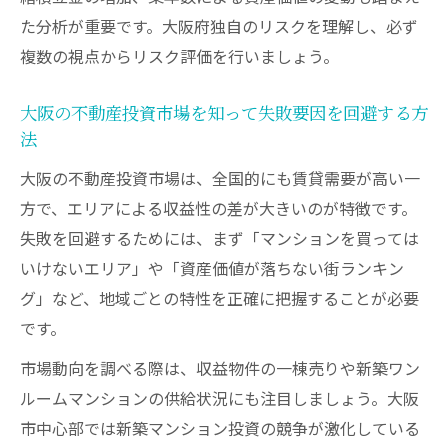
た分析が重要です。大阪府独自のリスクを理解し、必ず
資産価値維持に役立つ大阪のマンション投
複数の視点からリスク評価を行いましょう。
資ポイント
大阪で買ってはいけないエリアを見極める
大阪の不動産投資市場を知って失敗要因を回避する方
方法
法
再開発や賃貸需要から見る大阪不動産投資
大阪の不動産投資市場は、全国的にも賃貸需要が高い一
の街選び
方で、エリアによる収益性の差が大きいのが特徴です。
管理と修繕費から読む投資リスク回避術
失敗を回避するためには、まず「マンションを買っては
不動産投資で管理費と修繕費の見落としが
いけないエリア」や「資産価値が落ちない街ランキン
ちな落とし穴
グ」など、地域ごとの特性を正確に把握することが必要
大阪のマンション投資で予想外の出費を防
です。
ぐ管理術
市場動向を調べる際は、収益物件の一棟売りや新築ワン
修繕費リスクを減らす不動産投資の実践的
ルームマンションの供給状況にも注目しましょう。大阪
チェック法
市中心部では新築マンション投資の競争が激化している
不動産投資大阪で管理状態の良い物件を選