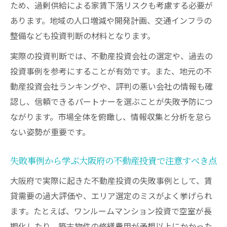
ため、過剰供給による家賃下落リスクも考慮する必要が
ぶ視点
あります。地域の人口増減や開発計画、交通インフラの
資産保全に不可欠な修繕積立金の確認ポイ
整備なども投資判断の材料となります。
ント
実際の投資判断では、不動産投資会社の選定や、過去の
購入前に把握したい失敗事例の特徴
投資事例を参考にすることが有効です。また、地元の不
大阪の不動産投資で多い失敗事例とその傾
動産投資会社ランキングや、評判の悪い会社の情報も確
向を解説
認し、信頼できるパートナーを選ぶことが失敗予防につ
不動産投資で初心者が陥りやすい失敗パタ
ながります。市場全体を俯瞰し、情報収集と分析を怠ら
ーンとは
ない姿勢が重要です。
失敗を防ぐための事前チェックリストの作
り方
失敗事例から学ぶ大阪府の不動産投資で注意すべき点
やめた方がいい人の特徴から学ぶ投資判断
大阪府で実際に起きた不動産投資の失敗事例として、賃
のコツ
貸需要の過大評価や、エリア選定のミスがよく挙げられ
ます。たとえば、ワンルームマンション投資で空室が長
行政処分歴や口コミを活用した会社選びの
期化したり、築古物件の修繕費用が予想以上にかかった
重要性