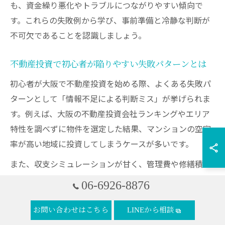
も、資金繰り悪化やトラブルにつながりやすい傾向で
す。これらの失敗例から学び、事前準備と冷静な判断が
不可欠であることを認識しましょう。
不動産投資で初心者が陥りやすい失敗パターンとは
初心者が大阪で不動産投資を始める際、よくある失敗パ
ターンとして「情報不足による判断ミス」が挙げられま
す。例えば、大阪の不動産投資会社ランキングやエリア
特性を調べずに物件を選定した結果、マンションの空室
率が高い地域に投資してしまうケースが多いです。
また、収支シミュレーションが甘く、管理費や修繕積立
金、税金などのランニングコストを見落としがちです。
06-6926-8876
これにより期待していた利回りが実現できず、ローン返
済が負担となるリスクが高まります。
お問い合わせはこちら
LINEから相談