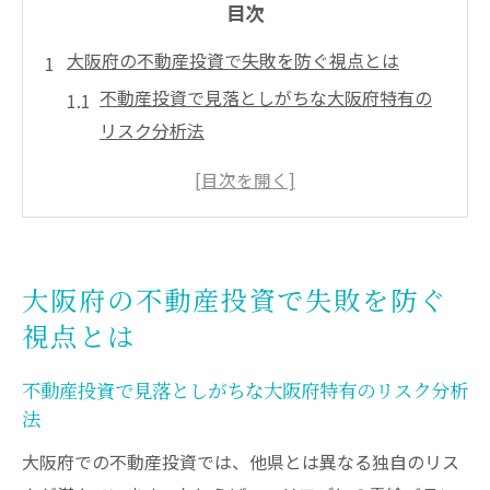
目次
大阪府の不動産投資で失敗を防ぐ視点とは
不動産投資で見落としがちな大阪府特有の
リスク分析法
大阪の不動産投資市場を知って失敗要因を
回避する方法
失敗事例から学ぶ大阪府の不動産投資で注
意すべき点
大阪府の不動産投資で失敗を防ぐ
大阪で不動産投資を始める前に押さえるべ
視点とは
き基礎知識
不動産投資大阪の落とし穴と賢い判断基準
不動産投資で見落としがちな大阪府特有のリスク分析
の見極め方
法
ワンルーム投資の落とし穴を徹底検証
大阪府での不動産投資では、他県とは異なる独自のリス
大阪ワンルーム不動産投資で注意すべき失