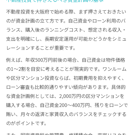
不動産投資のリスク管理と安全運用の実践
不動産投資を大阪府で始める際、まず押さえておきたい
法
のが資金計画の立て方です。自己資金やローン利用のバ
賃貸需要が高い大阪市のエリア分析ポイン
ランス、購入後のランニングコスト、想定される収入・
ト
支出を明確にし、長期安定運用が可能かどうかをシミュ
レーションすることが重要です。
不動産投資家が意識すべき市場変動の捉え
方
例えば、年収500万円前後の場合、自己資金は物件価格
ワンルーム投資を大阪で見極めるポイント
の1〜2割を目安に考えることが現実的です。ワンルーム
や区分マンション投資ならば、初期費用を抑えやすく、
不動産投資でワンルームを選ぶ際の注意点
ローン審査も比較的通りやすい傾向があります。具体的
大阪市のワンルーム投資で注目すべき利回
な資金計画例としては、2,000万円の区分マンションを
り
購入する場合、自己資金200〜400万円、残りをローンで
区分マンションとワンルーム投資の収益比
賄い、月々の返済と家賃収入のバランスをチェックする
較
のがポイントです。
不動産投資で賃貸需要を見極めるポイント
また、固定資産税や管理費、修繕積立金、空室リスクを