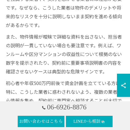
です。なぜなら、こうした業者は物件のデメリットや将
来的なリスクを十分に説明しないまま契約を進める傾向
があるからです。
また、物件情報が曖昧で詳細な資料を出さない、担当者
の説明が一貫していない場合も要注意です。例えば、ワ
ンルームや区分マンションの収益性について根拠のない
数字を提示されたり、契約前に重要事項説明書の内容を
確認させないケースは典型的な危険サインです。
初心者や年収500万円前後で資金計画を立てている方は
特に、こうした業者に惑わされないよう、複数の業者か
ら情報を集め、契約前に専門家へ相談することが大切で
06-6926-8876
す。失敗例として、不明瞭な手数料や管理費を後から請
求される事例もあるため、業者の特徴を事前に把握して
お問い合わせはこちら
LINEから相談
おきましょう。