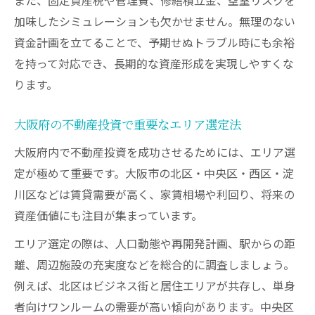
ワンルーム投資で空室リスクを低減する方
加味したシミュレーションも欠かせません。無理のない
法
資金計画を立てることで、予期せぬトラブル時にも余裕
年収500万円台から挑む現実的な投資計画
を持って対応でき、長期的な資産形成を実現しやすくな
年収500万円から不動産投資を始める準備
ります。
不動産投資で借入可能額と自己資金の目安
年収別に考える現実的な投資資金計画とは
大阪府の不動産投資で重要なエリア選定法
金融機関が重視する不動産投資の審査ポイ
大阪府内で不動産投資を成功させるためには、エリア選
ント
定が極めて重要です。大阪市の北区・中央区・西区・淀
不動産投資で月々の返済負担を抑える工夫
川区などは賃貸需要が高く、家賃相場や利回り、将来の
危険な業者を避けて安全に運用する方法
資産価値にも注目が集まっています。
不動産投資で避けるべき危険な業者の特徴
エリア選定の際は、人口動態や再開発計画、駅からの距
悪質な勧誘やオトリ広告への対処法を解説
離、周辺施設の充実度などを総合的に調査しましょう。
例えば、北区はビジネス街と居住エリアが共存し、単身
不動産投資会社を選ぶ際の信頼性チェック
者向けワンルームの需要が高い傾向があります。中央区
口コミや評判を活用した業者見極めポイン