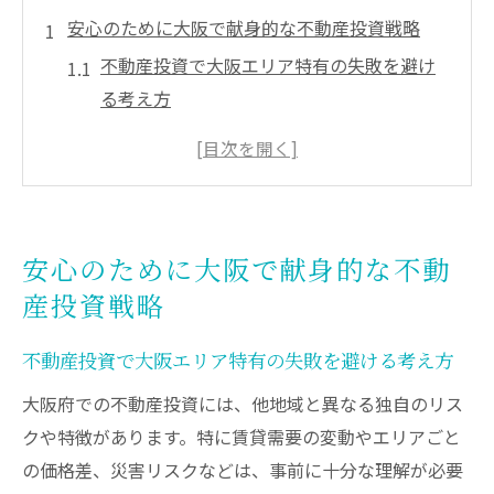
安心のために大阪で献身的な不動産投資戦略
不動産投資で大阪エリア特有の失敗を避け
る考え方
献身的な情報収集が大阪不動産投資の成功
を左右
大阪の不動産投資会社選びとリスク回避の
実例紹介
安心のために大阪で献身的な不動
大阪で安心して始めるための不動産投資心
産投資戦略
構え
不動産投資は大阪市場の動向分析が鍵とな
不動産投資で大阪エリア特有の失敗を避ける考え方
る理由
大阪府での不動産投資には、他地域と異なる独自のリス
失敗回避なら大阪府の不動産投資の基礎から
クや特徴があります。特に賃貸需要の変動やエリアごと
不動産投資で大阪の基礎知識を押さえる重
の価格差、災害リスクなどは、事前に十分な理解が必要
要性