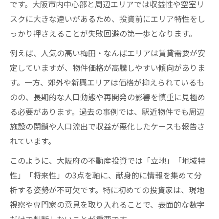
です。大阪市内中心部と周辺エリアでは収益性や空室リ
大阪で失敗しない収益物件の見極めポイン
スクに大きな違いがあるため、投資前にエリア特性をし
ト
っかり押さえることが失敗回避の第一歩となります。
ワンルーム投資が大阪で注意される理由と
例えば、人気の高い梅田・なんばエリアは賃貸需要が安
は
定していますが、物件価格が高騰しやすい傾向がありま
大阪の不動産投資会社ランキング活用法ガ
す。一方、郊外や新興エリアは価格が抑えられているも
イド
のの、長期的な人口動態や再開発の影響を慎重に見極め
失敗しない大阪不動産投資の資金計画入門
る必要があります。過去の事例では、駅近物件でも周辺
リスクを抑えた大阪での物件選び実践術
施設の閉鎖や人口流出で収益が悪化したケースも報告さ
れています。
不動産投資でリスクを抑える大阪物件選び
のコツ
このように、大阪府の不動産投資では「立地」「地域特
大阪で選ばれる収益物件の主な特徴を徹底
性」「将来性」の3点を軸に、献身的に情報を集めて分
解説
析する姿勢が不可欠です。特に初めての投資家は、現地
投資用マンション会社の選び方と注意点を
視察や専門家の意見を取り入れることで、表面的な数字
比較
だけで判断しないことが重要です。