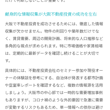
大阪での一棟売り物件のリスク判断基準と
献身的な情報収集が大阪不動産投資の成功を左右
は
大阪で不動産投資を成功させるためには、徹底した情報
新築マンションと中古の大阪不動産投資比
収集が欠かせません。物件の利回りや築年数だけでな
較法
く、賃貸需要、周辺の開発計画、将来的な人口推移など
需要高い大阪で不動産投資成功へ一歩進む
多角的な視点が求められます。特に市場価格や家賃相場
不動産投資で大阪の賃貸需要を見極めるポ
は、定期的に最新データを確認し続けることが大切で
イント
す。
大阪の収益物件で安定収入を目指す投資実
具体的には、不動産投資会社のセミナー参加や現役オー
践術
ナーの体験談を参考にする、自治体が発表する都市計画
需要の高いエリアで不動産投資を成功させ
や空室率レポートを確認するなど、複数の情報源を活用
る秘訣
しましょう。大阪市の中心部では一時的な需要増加事例
大阪不動産投資で空室リスクを抑える方法
もありますが、コロナ禍のような外的要因で急激に需要
とは
が変動するリスクもあるため、単一情報への依存は避け