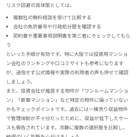
不動産投資で大阪物件を比較する重要な基
リスク回避の具体策としては、
準
複数社の無料相談を受けて比較する
大阪の投資用マンション会社ごとの特徴を
会社の免許番号や行政処分歴を確認する
比較
契約書や重要事項説明書を第三者にチェックしてもら
収益物件・一棟売りで検討すべき大阪の市
う
場傾向
といった手順が有効です。特に大阪では投資用マンショ
大阪不動産投資で物件タイプ別メリットを
ン会社のランキングや口コミサイトも参考になります
検証
が、過信せず公式情報や実際の利用者の声も併せて確認
不動産投資大阪で納得できる物件選びの方
しましょう。
法
また、投資会社が推奨する物件が「ワンルームマンショ
ン」「新築マンション」など特定の物件に偏っていない
かもチェックポイントです。過去には一棟売り収益物件
で管理体制が不十分だったために、収益が低下したケー
スも報告されています。冷静に複数の選択肢を比較し、
納得のいく判断を心がけましょう。