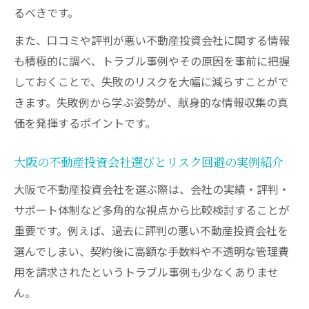
投資用マンション会社選びが成功を左右す
るべきです。
る理由
また、口コミや評判が悪い不動産投資会社に関する情報
大阪府で献身を活かす投資の心構えとは
も積極的に調べ、トラブル事例やその原因を事前に把握
不動産投資で大阪府の市場に献身する意味
しておくことで、失敗のリスクを大幅に減らすことがで
とは
きます。失敗例から学ぶ姿勢が、献身的な情報収集の真
大阪不動産投資で信頼できる会社の特徴を
価を発揮するポイントです。
把握
投資で失敗しないための献身的な準備と行
大阪の不動産投資会社選びとリスク回避の実例紹介
動力
大阪で不動産投資会社を選ぶ際は、会社の実績・評判・
大阪の不動産投資で重視すべきリスク管理
サポート体制など多角的な視点から比較検討することが
策
重要です。例えば、過去に評判の悪い不動産投資会社を
献身的な姿勢が大阪不動産投資で結果を生
選んでしまい、契約後に高額な手数料や不透明な管理費
む理由
用を請求されたというトラブル事例も少なくありませ
納得できる大阪不動産投資の物件比較ポイント
ん。