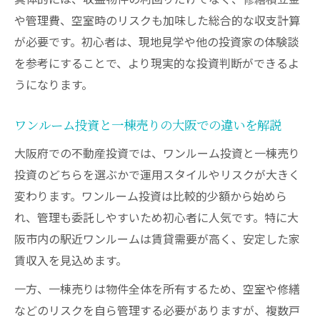
や管理費、空室時のリスクも加味した総合的な収支計算
イント
が必要です。初心者は、現地見学や他の投資家の体験談
大阪の不動産投資で物件選定に迷わないた
を参考にすることで、より現実的な投資判断ができるよ
めに
うになります。
会社選びで差が出る大阪府の不動産投資事情
大阪の不動産投資会社選びで重視すべき基
ワンルーム投資と一棟売りの大阪での違いを解説
準
大阪府での不動産投資では、ワンルーム投資と一棟売り
不動産投資で信頼できる大阪の会社とは何
投資のどちらを選ぶかで運用スタイルやリスクが大きく
か
変わります。ワンルーム投資は比較的少額から始めら
大阪府で評判の良い投資用不動産会社の特
れ、管理も委託しやすいため初心者に人気です。特に大
徴
阪市内の駅近ワンルームは賃貸需要が高く、安定した家
サポート体制が充実した不動産投資会社の
賃収入を見込めます。
見分け方
一方、一棟売りは物件全体を所有するため、空室や修繕
大阪の不動産投資会社ランキングの活用法
などのリスクを自ら管理する必要がありますが、複数戸