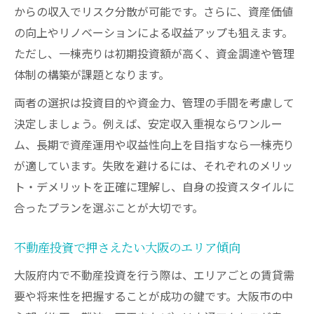
長期安定を目指す不動産投資の着眼点とは
からの収入でリスク分散が可能です。さらに、資産価値
不動産投資で長期安定収益を得る大阪のコ
の向上やリノベーションによる収益アップも狙えます。
ツ
ただし、一棟売りは初期投資額が高く、資金調達や管理
大阪で不動産投資のリスクを最小限に抑え
体制の構築が課題となります。
る方法
両者の選択は投資目的や資金力、管理の手間を考慮して
運用安定性を重視した不動産投資のポイン
決定しましょう。例えば、安定収入重視ならワンルー
ト
ム、長期で資産運用や収益性向上を目指すなら一棟売り
大阪で長期運用を見据えた物件選びの秘訣
が適しています。失敗を避けるには、それぞれのメリッ
将来性の高い大阪の不動産投資エリアとは
ト・デメリットを正確に理解し、自身の投資スタイルに
合ったプランを選ぶことが大切です。
不動産投資で押さえたい大阪のエリア傾向
大阪府内で不動産投資を行う際は、エリアごとの賃貸需
要や将来性を把握することが成功の鍵です。大阪市の中