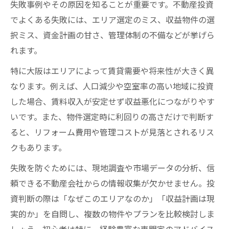
失敗事例やその原因を知ることが重要です。不動産投資
年収500万で不動産投資に必要な資金目安と
でよくある失敗には、エリア選定のミス、収益物件の選
は
択ミス、資金計画の甘さ、管理体制の不備などが挙げら
大阪で無理なく始めるための資金計画の立
れます。
て方
特に大阪はエリアによって賃貸需要や将来性が大きく異
自己資金と融資額のバランスを不動産投資
なります。例えば、人口減少や空室率の高い地域に投資
で考える
した場合、賃料収入が安定せず収益悪化につながりやす
大阪で不動産投資初心者が注意すべき費用
いです。また、物件選定時に利回りの高さだけで判断す
項目
ると、リフォーム費用や管理コストが見落とされるリス
頭金比率と返済計画を立てて不動産投資を
クもあります。
成功へ
失敗を防ぐためには、現地調査や市場データの分析、信
収益重視なら大阪のエリア選定が鍵
頼できる不動産会社からの情報収集が欠かせません。投
不動産投資で収益性が高い大阪エリアの特
資判断の際は「なぜこのエリアなのか」「収益計画は現
徴
実的か」を自問し、複数の物件やプランを比較検討しま
大阪で注目される投資用マンションエリア
しょう。初心者は特に、経験豊富な専門家のアドバイス