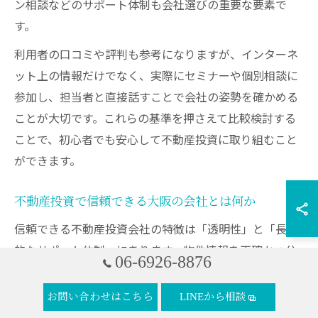
ン相談などのサポート体制も会社選びの重要な要素で
す。
利用者の口コミや評判も参考になりますが、インターネ
ット上の情報だけでなく、実際にセミナーや個別相談に
参加し、担当者と直接話すことで会社の姿勢を確かめる
ことが大切です。これらの基準を押さえて比較検討する
ことで、初心者でも安心して不動産投資に取り組むこと
ができます。
不動産投資で信頼できる大阪の会社とは何か
信頼できる不動産投資会社の特徴は「透明性」と「長期
的なサポート体制」にあります。物件情報を正確かつ分
06-6926-8876
かりやすく開示し、メリット・デメリットの説明を徹底
している会社は安心感があります。また、購入後の運用
お問い合わせはこちら
LINEから相談
や管理に関する相談に柔軟に対応してくれる点も重要で