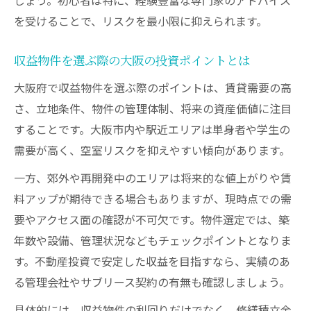
の選び方
を受けることで、リスクを最小限に抑えられます。
賃貸需要の変化を読み解く大阪不動産投資
のコツ
収益物件を選ぶ際の大阪の投資ポイントとは
不動産投資のエリア比較で収益アップを目
大阪府で収益物件を選ぶ際のポイントは、賃貸需要の高
指す方法
さ、立地条件、物件の管理体制、将来の資産価値に注目
することです。大阪市内や駅近エリアは単身者や学生の
大阪の一棟物件とワンルーム投資の収益差
需要が高く、空室リスクを抑えやすい傾向があります。
に注目
ワンルーム投資や一棟物件の比較ポイント解説
一方、郊外や再開発中のエリアは将来的な値上がりや賃
不動産投資で比較すべきワンルームと一棟
料アップが期待できる場合もありますが、現時点での需
物件の特徴
要やアクセス面の確認が不可欠です。物件選定では、築
年数や設備、管理状況などもチェックポイントとなりま
大阪で選ぶワンルーム投資のメリットと注
す。不動産投資で安定した収益を目指すなら、実績のあ
意点
る管理会社やサブリース契約の有無も確認しましょう。
一棟売り物件投資の大阪での収益性を検証
具体的には、収益物件の利回りだけでなく、修繕積立金
ワンルーム投資と一棟物件のリスク比較ポ