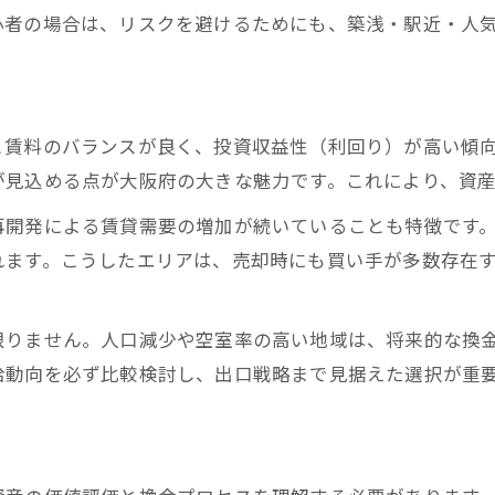
評判の悪い業者を避けるチェックポイント
心者の場合は、リスクを避けるためにも、築浅・駅近・人
三大タブーを知り安全な収益形成を実践
大阪の不動産投資で信頼できる会社を選ぶコツ
出口戦略を考慮した賢い不動産投資実践術
と賃料のバランスが良く、投資収益性（利回り）が高い傾
不動産投資の出口戦略で損しないための知恵
が見込める点が大阪府の大きな魅力です。これにより、資
大阪府で実践する賢い出口戦略の選び方
再開発による賃貸需要の増加が続いていることも特徴です
換金性を意識した収益物件売却タイミング
れます。こうしたエリアは、売却時にも買い手が多数存在
出口を見据えた不動産投資の賢い実践方法
収益物件買取業者活用で出口リスクを回避
限りません。人口減少や空室率の高い地域は、将来的な換
給動向を必ず比較検討し、出口戦略まで見据えた選択が重