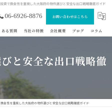
産投資で換金性を重視した大阪府の物件選びと安全な出口戦略徹底ガイド
06-6926-8876
お問い合わせはこちら
くある質問
当社の特徴
会社概要
ブログ
コラム
マンション
選びと安全な出口戦略徹
初心者
節税
経費
戸建て
で換金性を重視した大阪府の物件選びと安全な出口戦略徹底ガイド