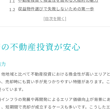
不動産投資で換金性を高める大阪府の魅力
収益物件選びで失敗しないための第一歩
不動産投資と大阪府の相性を徹底比較
収益不動産買取に強い投資の基礎知識
大阪で不動産投資が安心な理由を解説
不動産投資を成功へ導く換金戦略の極意
府の不動産投資が安心
換金戦略に強い不動産投資の実践ポイント
収益不動産買取業者を活用した出口戦略
魅力
大阪府で不動産投資成功へ導く秘訣とは
、他地域と比べて不動産投資における換金性が高いエリア
一棟売り物件で換金性を高める実例紹介
め、売却時にも買い手が見つかりやすい特徴があります。
不動産投資の出口を見据えた選択肢解説
整っています。
年収500万円台でも始めやすい投資手法
通インフラの発展や再開発によるエリア価値向上が背景に
不動産投資は年収500万でも始めやすい理由
く、短期間で売却が成立するケースも多いです。こうした