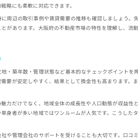
少額資金で実現する大阪府の投資戦略
口戦略にも柔軟に対応できます。
ワンルーム不動産投資で資産形成を狙う
時に周辺の取引事例や賃貸需要の推移も確認しましょう。
自己資金を抑えた不動産投資の始め方
ことがあります。大阪府の不動産市場の特性を理解し、流
収益物件買取業者選びでリスクを減らす
資産価値維持に役立つ物件選びのポイント
不動産投資で資産価値を守る物件の見極め方
歩
大阪の収益物件で資産価値維持を実現する方法
立地・築年数・管理状態など基本的なチェックポイントを
一棟売り物件における資産価値のポイント
貸需要が安定しやすく、結果として換金性も高まります。
失敗しない不動産投資の物件選定基準とは
投資物件の収益性と資産保全を両立させるコツ
の魅力だけでなく、地域全体の成長性や人口動態が収益性
三大タブー回避で安全な収益形成を目指す
や単身者が多い地域ではワンルームが人気です。こうした
不動産投資の三大タブーを徹底回避する方法
失敗事例から学ぶ安全な大阪不動産投資術
会社や管理会社のサポートを受けることも大切です。口コ