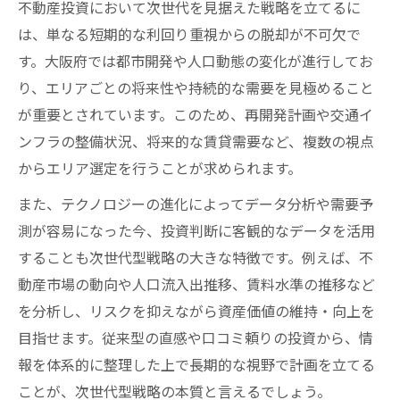
不動産投資において次世代を見据えた戦略を立てるに
次世代まで価値を守る投資エリア選びの要
は、単なる短期的な利回り重視からの脱却が不可欠で
点
す。大阪府では都市開発や人口動態の変化が進行してお
資産価値を左右する大阪の不動産投資ポイ
り、エリアごとの将来性や持続的な需要を見極めること
ント
が重要とされています。このため、再開発計画や交通イ
ンフラの整備状況、将来的な賃貸需要など、複数の視点
賃貸需要が安定する不動産投資エリアの選
からエリア選定を行うことが求められます。
定術
安全な不動産投資計画を立てる秘訣とは
また、テクノロジーの進化によってデータ分析や需要予
測が容易になった今、投資判断に客観的なデータを活用
不動産投資で安全性を高める計画設計の基
することも次世代型戦略の大きな特徴です。例えば、不
本
動産市場の動向や人口流入出推移、賃料水準の推移など
大阪府でリスクを抑える投資計画の立て方
を分析し、リスクを抑えながら資産価値の維持・向上を
次世代も安心な投資シミュレーションの実
目指せます。従来型の直感や口コミ頼りの投資から、情
践
報を体系的に整理した上で長期的な視野で計画を立てる
資金計画から見る不動産投資の安全対策
ことが、次世代型戦略の本質と言えるでしょう。