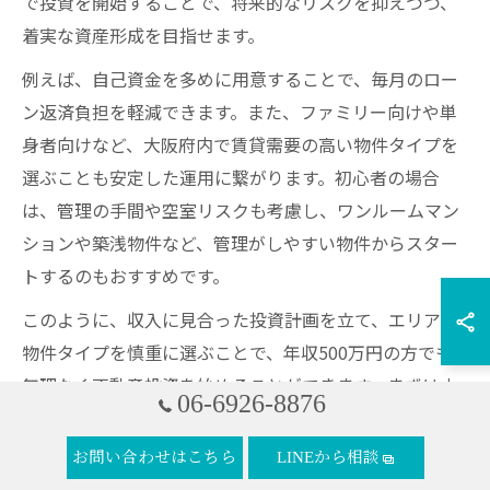
で投資を開始することで、将来的なリスクを抑えつつ、
着実な資産形成を目指せます。
例えば、自己資金を多めに用意することで、毎月のロー
ン返済負担を軽減できます。また、ファミリー向けや単
身者向けなど、大阪府内で賃貸需要の高い物件タイプを
選ぶことも安定した運用に繋がります。初心者の場合
は、管理の手間や空室リスクも考慮し、ワンルームマン
ションや築浅物件など、管理がしやすい物件からスター
トするのもおすすめです。
このように、収入に見合った投資計画を立て、エリアや
物件タイプを慎重に選ぶことで、年収500万円の方でも
無理なく不動産投資を始めることができます。まずは小
06-6926-8876
規模から始めて、経験や資産が増えたら徐々に投資規模
を拡大していく方法が安全です。
お問い合わせはこちら
LINEから相談