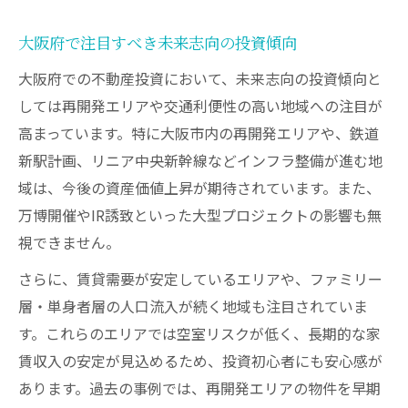
無理のない資産形成を叶える計画作成術
トラブル回避に役立つ評判チェック方法
大阪府で注目すべき未来志向の投資傾向
不動産投資会社の評判を見抜くチェック法
大阪府での不動産投資において、未来志向の投資傾向と
大阪府でトラブル事例から学ぶ注意点
しては再開発エリアや交通利便性の高い地域への注目が
悪質業者を避けるための不動産投資比較術
高まっています。特に大阪市内の再開発エリアや、鉄道
新駅計画、リニア中央新幹線などインフラ整備が進む地
口コミ活用で安全な投資先を選ぶコツ
域は、今後の資産価値上昇が期待されています。また、
不動産投資で評判の悪い会社の共通点を検
万博開催やIR誘致といった大型プロジェクトの影響も無
証
視できません。
年収500万円層が安心できる投資の工夫
さらに、賃貸需要が安定しているエリアや、ファミリー
年収500万円でも無理なく始める不動産投資
層・単身者層の人口流入が続く地域も注目されていま
不動産投資で必要な自己資金の現実的な目
す。これらのエリアでは空室リスクが低く、長期的な家
安
賃収入の安定が見込めるため、投資初心者にも安心感が
資金計画で失敗しないための投資ポイント
あります。過去の事例では、再開発エリアの物件を早期
年収から導く安全な不動産投資戦略の実践