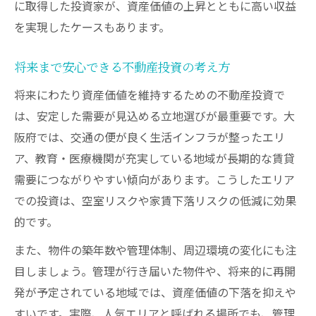
に取得した投資家が、資産価値の上昇とともに高い収益
ローン審査に強い不動産投資準備の方法
を実現したケースもあります。
長期安定を目指す大阪の物件選定術
長期で資産価値を維持する不動産投資の選
将来まで安心できる不動産投資の考え方
び方
将来にわたり資産価値を維持するための不動産投資で
大阪府で安定収益を目指す物件選定の視点
は、安定した需要が見込める立地選びが最重要です。大
出口戦略を考慮した不動産投資物件の選定
阪府では、交通の便が良く生活インフラが整ったエリ
法
ア、教育・医療機関が充実している地域が長期的な賃貸
需要につながりやすい傾向があります。こうしたエリア
賃貸需要が続くエリア選びのチェック項目
での投資は、空室リスクや家賃下落リスクの低減に効果
長期安定に効く不動産投資物件の見極め方
的です。
また、物件の築年数や管理体制、周辺環境の変化にも注
目しましょう。管理が行き届いた物件や、将来的に再開
発が予定されている地域では、資産価値の下落を抑えや
すいです。実際、人気エリアと呼ばれる場所でも、管理