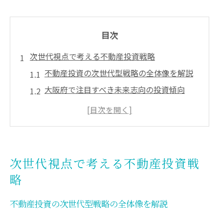
目次
次世代視点で考える不動産投資戦略
不動産投資の次世代型戦略の全体像を解説
大阪府で注目すべき未来志向の投資傾向
将来まで安心できる不動産投資の考え方
次世代に資産を残すための投資の着眼点
不動産投資に失敗しない選択基準とは
大阪府で資産価値が維持しやすい選び方
次世代視点で考える不動産投資戦
不動産投資で重視すべき資産価値の見抜き
略
方
大阪府で選ぶ価値が落ちにくいエリアの特
不動産投資の次世代型戦略の全体像を解説
徴