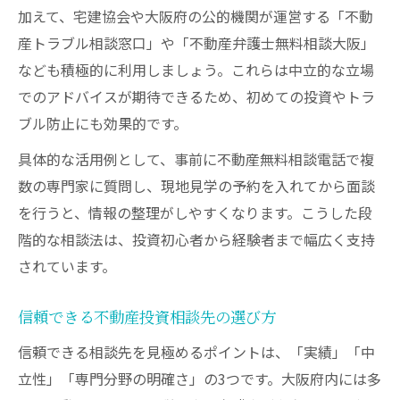
加えて、宅建協会や大阪府の公的機関が運営する「不動
専門家連携で不動産投資を総合サポート
産トラブル相談窓口」や「不動産弁護士無料相談大阪」
資産形成の第一歩は大阪府の相談活用から
なども積極的に利用しましょう。これらは中立的な立場
不動産投資相談が資産形成の土台となる理
でのアドバイスが期待できるため、初めての投資やトラ
由
ブル防止にも効果的です。
大阪府での資産形成に強い相談窓口の特徴
具体的な活用例として、事前に不動産無料相談電話で複
投資初心者も安心の無料相談活用術
数の専門家に質問し、現地見学の予約を入れてから面談
コンサルや税理士相談で資産運用を最適化
を行うと、情報の整理がしやすくなります。こうした段
将来性を見据える不動産投資の相談事例
階的な相談法は、投資初心者から経験者まで幅広く支持
されています。
信頼できる不動産投資相談先の選び方
信頼できる相談先を見極めるポイントは、「実績」「中
立性」「専門分野の明確さ」の3つです。大阪府内には多