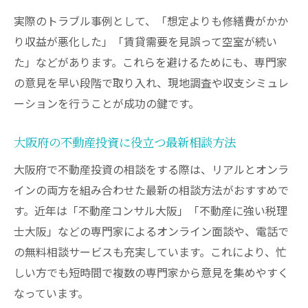
専門家相談で資産形成を確実に進める方法
実際のトラブル事例として、「想定よりも修繕費がかか
不動産投資専門家の無料相談を賢く活用
り収益が悪化した」「賃貸需要を見誤って空室が続い
リスク管理に役立つ大阪府の相談方法解説
た」などがあります。これらを避けるためにも、専門家
不動産投資のリスクを相談で減らす実践法
の意見を早い段階で取り入れ、現地調査や収支シミュレ
大阪府でリスク管理に強い相談窓口の選び
ーションを行うことが成功の鍵です。
方
トラブル相談から始めるリスク対策の基本
大阪府の不動産投資に役立つ最新相談方法
宅建協会など公的機関の活用ポイント
大阪府で不動産投資の相談をする際は、リアルとオンラ
無料相談電話で迅速なリスク対応を実現
インの両方を組み合わせた最新の相談方法がおすすめで
法務や税務も安心の不動産投資相談テクニック
す。近年は「不動産コンサル大阪」「不動産に強い税理
士大阪」などの専門家によるオンライン面談や、電話で
不動産投資に必要な法務・税務相談の基礎
の無料相談サービスも充実しています。これにより、忙
不動産投資で役立つ税理士相談のポイント
しい方でも短時間で複数の専門家から意見を集めやすく
弁護士による不動産トラブル相談の実際
なっています。
大阪府の無料相談で法務リスクを回避する