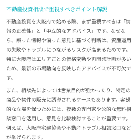
大阪府の不動産トラブル相談窓口の特徴と
不動産投資相談で重視すべきポイント解説
活用法
不動産投資を大阪府で始める際、まず重視すべきは「情
無料相談窓口で不動産投資リスクを減らす
報の正確性」と「中立的なアドバイス」です。なぜな
方法
ら、誤った情報や偏った意見に基づく判断は、資産運用
宅建協会などの相談先を使いこなすコツ
の失敗やトラブルにつながるリスクが高まるためです。
特に大阪府はエリアごとの価格変動や再開発計画が多い
電話やオンラインの不動産無料相談活用術
ため、最新の市場動向を反映したアドバイスが不可欠で
大阪府で信頼できる不動産投資専門家に相談
す。
不動産投資で頼れる専門家・士業の見極め
また、相談先によっては営業目的が強かったり、特定の
方
商品や物件の販売に誘導されるケースもあります。客観
不動産に強い税理士や弁護士相談のメリッ
的な立場を保つためには、複数の専門家や公的な無料相
ト
談窓口を活用し、意見を比較検討することが重要です。
大阪府の不動産コンサル選びの実践ポイン
例えば、大阪府宅建協会や不動産トラブル相談窓口など
ト
が挙げられます。