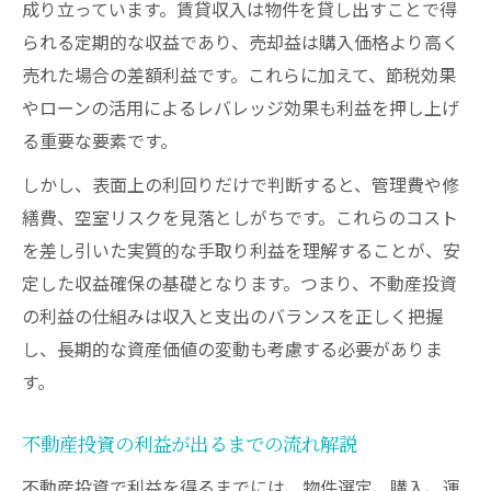
成り立っています。賃貸収入は物件を貸し出すことで得
利益が出るまでの不動産投資戦略を解説
られる定期的な収益であり、売却益は購入価格より高く
理想と現実の利回り乖離をどう乗り越えるか
売れた場合の差額利益です。これらに加えて、節税効果
不動産投資 利回り最低ラインの見極め方
やローンの活用によるレバレッジ効果も利益を押し上げ
不動産投資で理想利回りと現実の差を把握
る重要な要素です。
ワンルーム投資はなぜ儲からないのか実例
しかし、表面上の利回りだけで判断すると、管理費や修
不動産投資 利益が出るまでの壁と対策
繕費、空室リスクを見落としがちです。これらのコスト
不動産投資やめとけと結論される理由解説
を差し引いた実質的な手取り利益を理解することが、安
安定収入を得る不動産投資の正しい進め方
定した収益確保の基礎となります。つまり、不動産投資
不動産投資で安定収入を得る進め方の基礎
の利益の仕組みは収入と支出のバランスを正しく把握
不動産投資の利益仕組みと安定化のポイン
し、長期的な資産価値の変動も考慮する必要がありま
ト
す。
利益が出るまでの不動産投資準備とは何か
不動産投資の利益が出るまでの流れ解説
不動産投資 利回り最低ラインを意識した選
不動産投資で利益を得るまでには、物件選定、購入、運
定