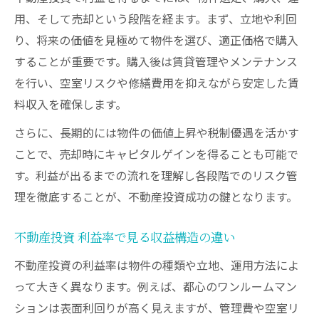
用、そして売却という段階を経ます。まず、立地や利回
サラリーマン不動産投資の安定収入戦略
り、将来の価値を見極めて物件を選び、適正価格で購入
利益が出るまでの不動産投資プロセスを検証
することが重要です。購入後は賃貸管理やメンテナンス
不動産投資利益が出るまでのステップ解説
を行い、空室リスクや修繕費用を抑えながら安定した賃
不動産投資の利益構造をプロセスで検証
料収入を確保します。
利益が出るまでの期間と具体的な課題分析
さらに、長期的には物件の価値上昇や税制優遇を活かす
不動産投資で利益を出すための計画作成法
ことで、売却時にキャピタルゲインを得ることも可能で
不動産投資仕組み図解で見るプロセス整理
す。利益が出るまでの流れを理解し各段階でのリスク管
収益改善への課題と解決策をこの一記事で総ま
理を徹底することが、不動産投資成功の鍵となります。
とめ
不動産投資の収益改善課題と解決策まとめ
不動産投資 利益率で見る収益構造の違い
不動産投資利益率アップのための実践法
不動産投資の利益率は物件の種類や立地、運用方法によ
利益が出るまで直面する課題を徹底分析
って大きく異なります。例えば、都心のワンルームマン
ションは表面利回りが高く見えますが、管理費や空室リ
不動産投資やめとけ論の根拠と対策を紹介