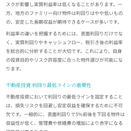
スクが影響し実質利益率は低くなることがあります。一
サラリーマン不動産投資の課題解決ポイン
方、地方のファミリー向け物件は利回りはやや低いもの
ト
の、安定した長期収益が期待できるケースが多いです。
利益率の違いを把握するためには、表面利回りだけでな
く、実質利回りやキャッシュフロー、税引き後の利益率
を総合的に分析することが大切です。これにより、自身
の投資目的やリスク許容度に合った物件選びが可能にな
ります。
不動産投資 利回り最低ラインの重要性
不動産投資において利回りの最低ラインを設定すること
は、損失リスクを回避し安定収益を確保するために不可
欠です。一般的に、表面利回りで5％前後を下回る物件は
収益性が低く、管理費や修繕費の増加により赤字になる