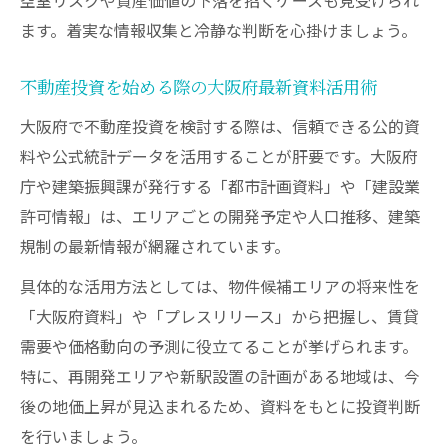
大阪府の経済データと不動産投資戦略の関
ます。着実な情報収集と冷静な判断を心掛けましょう。
係
不動産投資を始める際の大阪府最新資料活用術
資産運用に活かす大阪府プレスリリース情
報
大阪府で不動産投資を検討する際は、信頼できる公的資
料や公式統計データを活用することが肝要です。大阪府
不動産投資の指針としての大阪府経済動向
庁や建築振興課が発行する「都市計画資料」や「建設業
分析
許可情報」は、エリアごとの開発予定や人口推移、建築
行政情報を活かした不動産投資のリスク対策術
規制の最新情報が網羅されています。
大阪府行政情報の収集で不動産投資リスク
軽減
具体的な活用方法としては、物件候補エリアの将来性を
「大阪府資料」や「プレスリリース」から把握し、賃貸
不動産投資に役立つ大阪府プレスリリース
需要や価格動向の予測に役立てることが挙げられます。
活用法
特に、再開発エリアや新駅設置の計画がある地域は、今
行政指導事例から学ぶ不動産投資リスク管
後の地価上昇が見込まれるため、資料をもとに投資判断
理
を行いましょう。
不動産特定共同事業法違反情報のチェック