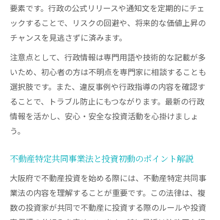
不動産投資で知るべき取得税納付時期の目
要素です。行政の公式リリースや通知文を定期的にチェ
安
ックすることで、リスクの回避や、将来的な価値上昇の
大阪府の不動産取得税対策を効率よく進め
チャンスを見逃さずに済みます。
る
注意点として、行政情報は専門用語や技術的な記載が多
取得税の申告期限と投資タイミングの関係
いため、初心者の方は不明点を専門家に相談することも
解説
選択肢です。また、違反事例や行政指導の内容を確認す
不動産投資指針に基づく取得税の準備手順
ることで、トラブル防止にもつながります。最新の行政
大阪府プレスリリースで把握する納付情報
情報を活かし、安心・安全な投資活動を心掛けましょ
う。
不動産特定共同事業法と投資初動のポイント解説
大阪府で不動産投資を始める際には、不動産特定共同事
業法の内容を理解することが重要です。この法律は、複
数の投資家が共同で不動産に投資する際のルールや投資