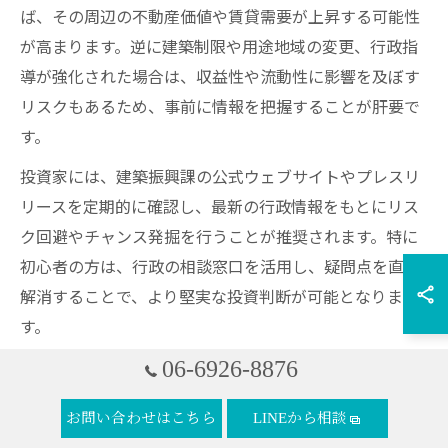
ば、その周辺の不動産価値や賃貸需要が上昇する可能性
が高まります。逆に建築制限や用途地域の変更、行政指
導が強化された場合は、収益性や流動性に影響を及ぼす
リスクもあるため、事前に情報を把握することが肝要で
す。
投資家には、建築振興課の公式ウェブサイトやプレスリ
リースを定期的に確認し、最新の行政情報をもとにリス
ク回避やチャンス発掘を行うことが推奨されます。特に
初心者の方は、行政の相談窓口を活用し、疑問点を直接
解消することで、より堅実な投資判断が可能となりま
す。
06-6926-8876
大阪府宅建業指導課の行政情報を読むポイント
大阪府宅建業指導課が発信する行政情報は、不動産投資
お問い合わせはこちら
LINEから相談