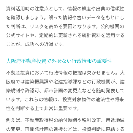
資料活用時の注意点として、情報の鮮度や出典の信頼性
方法
を確認しましょう。誤った情報や古いデータをもとにし
大阪府公表資料を活かしたリスク回避策
た判断は、リスクを高める要因となります。公的機関の
大阪府建築振興課と宅建業指導課の情報収集法
公式サイトや、定期的に更新される統計資料を活用する
不動産投資に重要な建築振興課情報の活用
ことが、成功への近道です。
術
大阪府宅建業指導課の行政情報を読むポイ
大阪府不動産投資で外せない行政情報の重要性
ント
不動産投資において行政情報の把握は欠かせません。大
投資判断に役立つ建築振興課の最新資料と
阪府では建築振興課や宅建指導課などの行政機関が、建
は
築規制や許認可、都市計画の変更点などを随時発表して
不動産投資の指針に活かす課への相談方法
います。これらの情報は、投資対象物件の適法性や将来
信頼性高い大阪府資料の見つけ方と活かし
性を判断する上で非常に重要です。
方
例えば、不動産取得税の納付時期や税制改正、用途地域
納付時期を踏まえた不動産取得税対策の進め方
の変更、再開発計画の進捗などは、投資判断に直結する