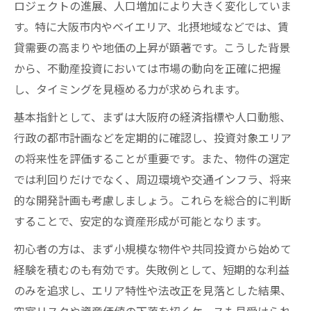
ロジェクトの進展、人口増加により大きく変化していま
大阪府の不動産投資における特定共同事業
す。特に大阪市内やベイエリア、北摂地域などでは、賃
法の要点
貸需要の高まりや地価の上昇が顕著です。こうした背景
不動産特定共同事業法違反リスクと投資判
から、不動産投資においては市場の動向を正確に把握
断の工夫
し、タイミングを見極める力が求められます。
行政処分事例に学ぶ大阪不動産投資の注意
基本指針として、まずは大阪府の経済指標や人口動態、
点
行政の都市計画などを定期的に確認し、投資対象エリア
不動産投資戦略に直結する最新法改正の解
の将来性を評価することが重要です。また、物件の選定
説
では利回りだけでなく、周辺環境や交通インフラ、将来
大阪府資料から読み解く法規制のポイント
的な開発計画も考慮しましょう。これらを総合的に判断
投資家視点で読み解く大阪府の経済力と資産運
することで、安定的な資産形成が可能となります。
用
初心者の方は、まず小規模な物件や共同投資から始めて
大阪府の経済力が不動産投資収益に与える
経験を積むのも有効です。失敗例として、短期的な利益
影響
のみを追求し、エリア特性や法改正を見落とした結果、
不動産投資で注目すべき大阪府の成長指標
空室リスクや資産価値の下落を招くケースも見受けられ