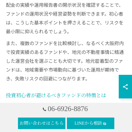
配金の実績や運用報告書の開示状況を確認することで、
ファンドの運用状況や経営姿勢を判断できます。初心者
は、こうした基本ポイントを押さえることで、リスクを
最小限に抑えられるでしょう。
また、複数のファンドを比較検討し、なるべく大阪府内
で投資実績のあるファンドや、地元の不動産事情に精通
した運営会社を選ぶことも大切です。地元密着型のファ
ンドは、地域需要や市場動向に基づいた運用が期待で
き、失敗リスクの回避につながります。
投資初心者が避けるべきファンドの特徴とは
投資初心者が大阪府で不動産投資ファンドを選ぶ際、避
06-6926-8876
けるべきファンドの特徴として「過去に行政指導を受け
ている」「分配や返金に関するトラブルが多い」「運用
お問い合わせはこちら
LINEから相談