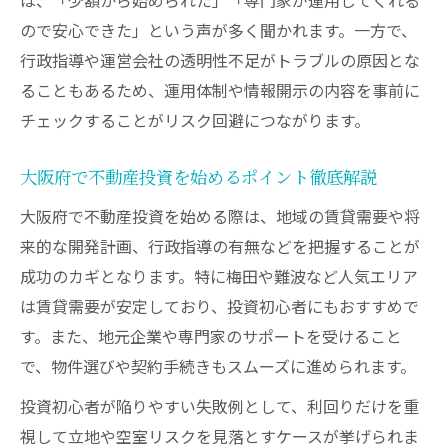
地域再開発が進む大阪府の投資戦略を解説
ので安心できた」という声が多く聞かれます。一方で、
再開発が進む大阪府で不動産投資の好機を
行政指導や運営会社の透明性不足がトラブルの原因とな
探す
ることもあるため、運用体制や情報開示の内容を事前に
不動産投資ファンドが注目する再開発エリ
チェックすることがリスク回避につながります。
アとは
大阪府の再開発と不動産投資の相乗効果
大阪府で不動産投資を始めるポイント徹底解説
投資戦略に活かす大阪府の都市開発情報
大阪府で不動産投資を始める際は、地域の賃貸需要や将
不動産投資で地域経済の成長を実感しよう
来的な開発計画、行政指導の有無などを把握することが
投資初心者に最適な大阪府ファンドの選び方
成功のカギとなります。特に梅田や難波など人気エリア
は賃貸需要が安定しており、投資初心者にもおすすめで
初心者が大阪府で不動産投資ファンドを選
す。また、地元企業や専門家のサポートを受けること
ぶ基準
で、物件選びや契約手続きもスムーズに進められます。
投資初心者が避けるべきファンドの特徴と
は
投資初心者が陥りやすい失敗例として、利回りだけを重
視して立地や空室リスクを見落とすケースが挙げられま
不動産投資ファンド選びで確認すべきポイ