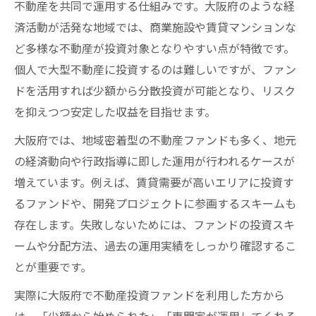
不動産を共同で運用する仕組みです。大阪府のような経
訣
済活動が活発な地域では、商業施設や賃貸マンションな
投資ファンド選びで重視したいポイントと
ど多様な不動産が投資対象となりやすい点が特徴です。
は
個人で大型不動産に投資するのは難しいですが、ファン
不動産投資ファンドで収益力を高める戦略
ドを活用すれば少額から分散投資が可能となり、リスク
大阪府の投資ファンドによるリスク管理術
を抑えつつ安定した収益を目指せます。
安定収益に直結する不動産投資の実例紹介
大阪府では、地域密着型の不動産ファンドも多く、地元
不動産投資の魅力を大阪府で体感しよう
の経済動向や行政指導に即した運用が行われるケースが
増えています。例えば、賃貸需要が高いエリアに投資す
大阪府の不動産投資が選ばれる理由を解説
るファンドや、開発プロジェクトに参画するスキームも
実際に体感できる不動産投資ファンドの魅
存在します。失敗しないためには、ファンドの投資スキ
力
ームや分配方法、過去の運用実績をしっかり確認するこ
大阪府で不動産投資を始めた成功事例
とが重要です。
不動産投資ファンドの利点と注意点まとめ
実際に大阪府で不動産投資ファンドを利用した方から
大阪府の地域特性を活かした投資戦略
は、「少額から始められた」「専門家が運用してくれる