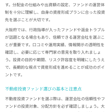
す。分配金の仕組みや出資額の設定、ファンドの運営体
ント
制を十分に理解し、自身の資産形成プランに合った投資
大阪府の投資ファンドで成功する選択方法
先を選ぶことが大切です。
専門家のアドバイスを活かしたファンド選
び
大阪府では、行政指導が入ったファンドや返金トラブル
が話題となる場合もあり、信頼できる運営会社を選ぶこ
リスクを抑える不動産投資ファンド活用術
とが重要です。口コミや運用実績、情報開示の透明性を
不動産投資ファンドのリスク対策を大阪府
確認し、必要に応じて専門家の意見を取り入れましょ
で考える
う。投資の目的や期間、リスク許容度を明確にしたうえ
大阪府の行政指導を意識した投資リスク管
で、長期的な視点で資産形成を進めることが成功のポイ
理術
ントです。
リスク分散に有効な不動産投資ファンドの
使い方
不動産投資ファンド選びの基本と注意点
不動産投資で避けたい落とし穴とその回避
不動産投資ファンドを選ぶ際は、運営会社の信頼性やフ
法
ァンドの投資対象、分配方針を必ず確認しましょう。大
トラブル事例から学ぶ不動産投資の注意点