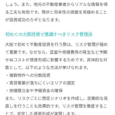
しょう。また、地元の不動産業者からリアルな情報を得
IR誘致の進展が大阪投資にもたらす変化
る工夫も有効です。現状と将来性の両面を見極めること
大阪の不動産市況から読み解く投資成功の鍵
が投資成功のカギとなります。
大阪 不動産 市況の最新動向と投資判断基準
バブル再来？大阪の投資環境を正しく捉え
初めての大阪投資で意識すべきリスク管理法
る
大阪で初めて不動産投資を行う際は、リスク管理が極め
市況変動に強い不動産投資戦略の考え方
て重要です。なぜなら、空室や修繕費用の発生など予期
大阪不動産投資で成功する情報収集の工夫
せぬコストが資産形成に影響するためです。具体的な対
市況から見た大阪で狙いたい物件の特徴
策として、以下のような方法が挙げられます。
実践者が語る大阪市況の読み解き方と注意
・複数物件への分散投資
点
・賃貸需要が落ちにくいエリアの選定
地価上昇が期待できる大阪エリアの見極め方
・修繕積立金や予備資金の確保
また、リスクごとに想定シナリオを作成し、定期的な見
地価が上がりそうな地域を探すための基準
直しを行うことも効果的です。リスク管理を徹底するこ
大阪府10年後に価値上昇が見込める駅の特
とで、安定した資産形成が実現します。