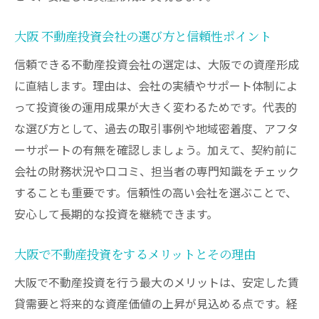
徴
不動産投資家が注目する大阪エリアの選定
大阪 不動産投資会社の選び方と信頼性ポイント
法
信頼できる不動産投資会社の選定は、大阪での資産形成
将来の地価上昇を読む大阪の具体的な視点
に直結します。理由は、会社の実績やサポート体制によ
大阪市で資産価値が落ちない街の見分け方
って投資後の運用成果が大きく変わるためです。代表的
地価動向から狙うべき大阪投資エリアとは
な選び方として、過去の取引事例や地域密着度、アフタ
投資初心者が大阪府で得るべき実践的な学び
ーサポートの有無を確認しましょう。加えて、契約前に
初心者が大阪で不動産投資を始める際の心
会社の財務状況や口コミ、担当者の専門知識をチェック
得
することも重要です。信頼性の高い会社を選ぶことで、
元を取るまでの期間を意識した資産運用方
安心して長期的な投資を継続できます。
法
大阪で不動産投資をするメリットとその理由
大阪の投資エリア選びで重視したいポイン
ト
大阪で不動産投資を行う最大のメリットは、安定した賃
貸需要と将来的な資産価値の上昇が見込める点です。経
失敗しないための大阪不動産投資の進め方