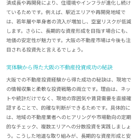
済成長や再開発により、住環境やインフラが進化し続け
大阪投資初心者が知るべき利回りの考え方
ているためです。例えば、駅近エリアや再開発地域で
経験者が語る大阪不動産投資の実践的な学
は、若年層や単身者の流入が増加し、空室リスクが低減
び
します。さらに、長期的な資産形成を目指す場合にも、
大阪不動産投資でリスクを抑えるための戦略
地価の安定性が魅力です。大阪の不動産市場は今後も注
不動産投資で危険なエリアの見分け方と対
目される投資先と言えるでしょう。
策
大阪でリスクを減らす投資エリア選びの極
実体験から得た大阪の不動産投資成功の秘訣
意
大阪での不動産投資経験から得た成功の秘訣は、現地で
空室リスクを避ける大阪投資の物件条件と
の情報収集と柔軟な投資戦略の両立です。理由は、ネッ
は
トや統計だけでなく、現地の雰囲気や賃貸需要を直接確
大阪で収益安定を目指す投資戦略の実践法
認することで、的確な判断ができるためです。具体的に
資産価値が落ちにくい大阪物件選びの基準
は、地域の不動産業者へのヒアリングや市場動向の定期
的なチェック、複数エリアへの分散投資を実践しましょ
初心者でも安心な大阪不動産投資のリスク
う。こうした地道な取り組みが、長期的な資産形成と安
管理