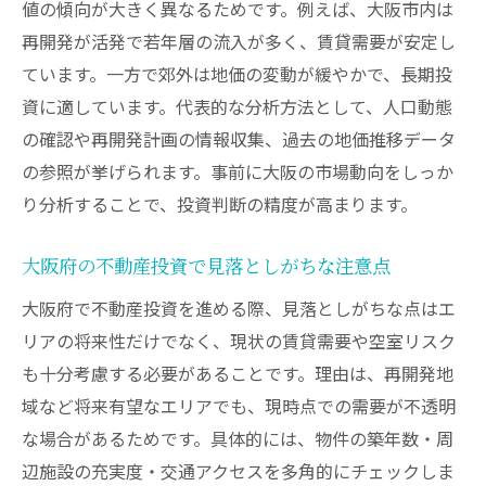
値の傾向が大きく異なるためです。例えば、大阪市内は
資産価値を守る大阪のエリア選定ポイント
再開発が活発で若年層の流入が多く、賃貸需要が安定し
地価が上がりそうな地域の見極め方と実例
ています。一方で郊外は地価の変動が緩やかで、長期投
不動産投資に最適な大阪エリアの共通点
資に適しています。代表的な分析方法として、人口動態
の確認や再開発計画の情報収集、過去の地価推移データ
大阪市の資産価値が落ちない街の特徴
の参照が挙げられます。事前に大阪の市場動向をしっか
将来性を考えた大阪の街選びの最新トレン
り分析することで、投資判断の精度が高まります。
ド
投資で失敗しない大阪エリア選びのコツ
大阪府の不動産投資で見落としがちな注意点
不動産投資で注目される大阪IRと将来性
大阪府で不動産投資を進める際、見落としがちな点はエ
大阪IRが不動産投資に与える影響を解説
リアの将来性だけでなく、現状の賃貸需要や空室リスク
大阪IR周辺エリアの投資メリットと課題
も十分考慮する必要があることです。理由は、再開発地
今後期待される大阪IRと資産価値の関係
域など将来有望なエリアでも、現時点での需要が不透明
大阪IR 不動産投資で注目の物件タイプ
な場合があるためです。具体的には、物件の築年数・周
大阪不動産投資で抑えるべき将来性の視点
辺施設の充実度・交通アクセスを多角的にチェックしま