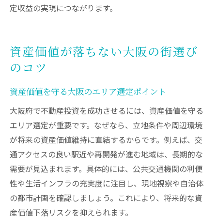
定収益の実現につながります。
将来の資産形成に役立つ大阪投資の着眼点
大阪不動産投資で資産を増やす実践的視点
長期的な資産形成を意識した大阪投資の工
資産価値が落ちない大阪の街選び
夫
のコツ
将来性重視の大阪不動産選びとその理由
大阪で不動産投資家が押さえるべき資産戦
資産価値を守る大阪のエリア選定ポイント
略
大阪府で不動産投資を成功させるには、資産価値を守る
資産価値維持のための大阪投資エリア分析
エリア選定が重要です。なぜなら、立地条件や周辺環境
大阪投資で得る将来の安定収入の作り方
が将来の資産価値維持に直結するからです。例えば、交
通アクセスの良い駅近や再開発が進む地域は、長期的な
需要が見込まれます。具体的には、公共交通機関の利便
性や生活インフラの充実度に注目し、現地視察や自治体
の都市計画を確認しましょう。これにより、将来的な資
産価値下落リスクを抑えられます。