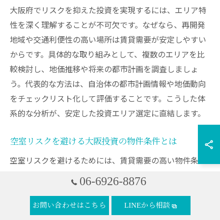
大阪府でリスクを抑えた投資を実現するには、エリア特
性を深く理解することが不可欠です。なぜなら、再開発
地域や交通利便性の高い場所は賃貸需要が安定しやすい
からです。具体的な取り組みとして、複数のエリアを比
較検討し、地価推移や将来の都市計画を調査しましょ
う。代表的な方法は、自治体の都市計画情報や地価動向
をチェックリスト化して評価することです。こうした体
系的な分析が、安定した投資エリア選定に直結します。
空室リスクを避ける大阪投資の物件条件とは
空室リスクを避けるためには、賃貸需要の高い物件条件
を押さえることが重要です。理由は、需要のある物件は
06-6926-8876
空室期間が短く収益が安定するからです。具体的には、
駅徒歩圏内や生活利便施設が近い物件、築年数が浅く設
お問い合わせはこちら
LINEから相談
備が整っているものが好まれます。実践例として、賃貸