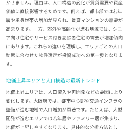
かせません。理由は、人口構造の変化が賃貸需要や資産
不動産投資判断に役立つ人口構造分析の基
価値に直接影響するためです。例えば、都市部では若年
本
層や単身世帯の増加が見られ、賃貸マンションの需要が
地価が上がりそうな地域を人口データで見
高まります。一方、郊外や高齢化が進む地域では、シニ
極める
ア向け住宅やサービス付き高齢者住宅の需要が増加傾向
大阪IRや大型開発と人口動態の相関を探る
にあります。これらの違いを理解し、エリアごとの人口
動態に合わせた物件選定が投資成功への第一歩となりま
将来の資産価値を守る人口動向の分析ポイ
す。
ント
不動産市況の変化を読むための人口統計の
地価上昇エリアと人口構造の最新トレンド
活用術
地価上昇エリアは、人口流入や再開発などの要因により
人口減少リスクを考慮した投資戦略の立て
変化します。大阪府では、都市中心部や交通インフラの
方
整備が進む地域で人口増加が顕著です。たとえば、大型
将来の大阪府で注目したい不動産投資戦略
開発が進むエリアでは若年層やファミリー層が集まり、
不動産投資で注目すべきエリア選びの新基
地価が上昇しやすくなります。具体的な分析方法とし
準