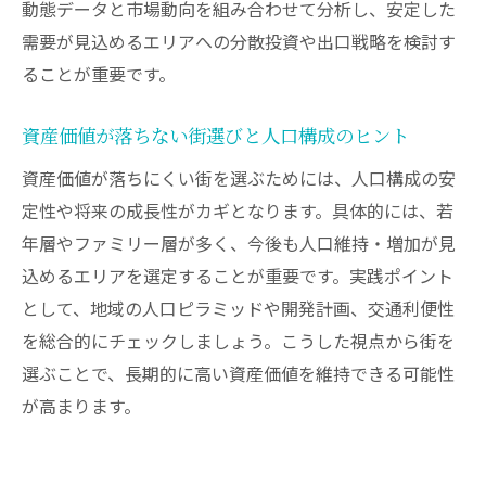
動態データと市場動向を組み合わせて分析し、安定した
不動産投資で重要な人口構成の変化に注目
需要が見込めるエリアへの分散投資や出口戦略を検討す
資産価値向上に繋がる世帯構成の見方
ることが重要です。
大阪の再開発がもたらす人口動向の変化
資産価値が落ちない街選びと人口構成のヒント
人口流入エリアでの不動産投資の優位性
将来性ある地域を人口動態から見抜く方法
資産価値が落ちにくい街を選ぶためには、人口構成の安
定性や将来の成長性がカギとなります。具体的には、若
不動産バブル回避への人口構造分析活用法
年層やファミリー層が多く、今後も人口維持・増加が見
2025年以降の不動産動向を人口から読み解く
込めるエリアを選定することが重要です。実践ポイント
2025年以降に注目したい人口動向と不動産
として、地域の人口ピラミッドや開発計画、交通利便性
投資
を総合的にチェックしましょう。こうした視点から街を
大型開発が人口構造に与える影響と資産価
選ぶことで、長期的に高い資産価値を維持できる可能性
値
が高まります。
不動産バブルリスクと人口変動の関連性
大阪IRと人口推移が投資判断に与える示唆