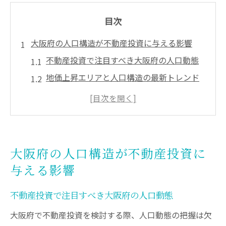
目次
大阪府の人口構造が不動産投資に与える影響
不動産投資で注目すべき大阪府の人口動態
地価上昇エリアと人口構造の最新トレンド
賃貸需要に影響する世帯数の変化と不動産
投資
過去の人口推移から不動産市況を予測する
視点
大阪府の人口構造が不動産投資に
不動産バブル懸念と人口構造の関係性を解
与える影響
説
資産価値が落ちない街選びと人口構成のヒ
不動産投資で注目すべき大阪府の人口動態
ント
大阪府で不動産投資を検討する際、人口動態の把握は欠
資産価値の維持に役立つ人口動態分析法