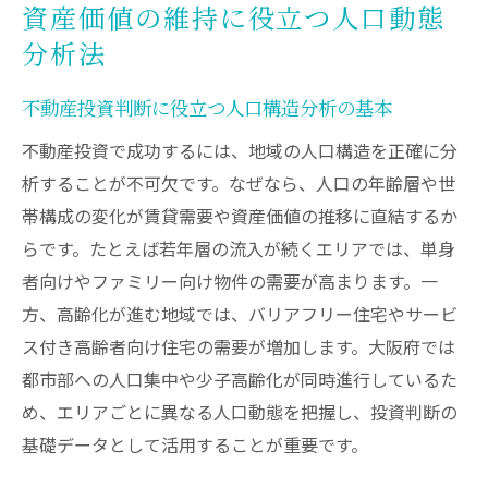
資産価値維持のために知るべき人口予測
資産価値の維持に役立つ人口動態
地価が上がるエリアを人口データで見極め
分析法
る
不動産投資判断に役立つ人口構造分析の基本
大暴落リスクを避ける大阪府投資の着眼点
不動産投資で成功するには、地域の人口構造を正確に分
不動産投資で大暴落を避ける人口動態の見
析することが不可欠です。なぜなら、人口の年齢層や世
極め
帯構成の変化が賃貸需要や資産価値の推移に直結するか
資産価値が落ちない街を選ぶリスク分散戦
らです。たとえば若年層の流入が続くエリアでは、単身
略
者向けやファミリー向け物件の需要が高まります。一
人口構造の変化と市況急変の予兆を読む方
方、高齢化が進む地域では、バリアフリー住宅やサービ
法
ス付き高齢者向け住宅の需要が増加します。大阪府では
将来の暴落リスクに備える投資判断のコツ
都市部への人口集中や少子高齢化が同時進行しているた
不動産バブル回避のための人口分析視点
め、エリアごとに異なる人口動態を把握し、投資判断の
エリア選定で失敗しない不動産投資の着眼
基礎データとして活用することが重要です。
点