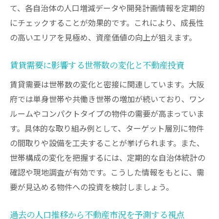
て、各自治体の人口増減データや開発計画情報を定期的
大阪IRや万博を見据えた投資戦略の考え方
にチェックすることが効果的です。これにより、成長性
人口構造の変化が左右する物件選定のコツ
の高いエリアを見極め、資産価値の向上が狙えます。
資産価値が落ちない街での長期投資のメリ
ット
賃貸需要に影響する世帯数の変化と不動産投資
将来の不動産価格動向を予測する戦略的視
賃貸需要は世帯数の変化と密接に関連しています。大阪
点
府では単身世帯や共働き世帯の増加が続いており、ワン
地価上昇が期待できる地域の特徴と投資法
ルームやコンパクトタイプの物件の需要が高まっていま
す。具体的な取り組み例として、ターゲット層別に物件
人口変化を踏まえたリスク管理のポイント
の間取りや設備を工夫することが挙げられます。また、
不動産投資で避けたい人口減少エリアの特
世帯構成の変化を把握するには、定期的な自治体統計の
徴
確認や現地調査が有効です。こうした情報をもとに、需
過去の大暴落事例から学ぶリスク回避策
要が見込める物件への投資を検討しましょう。
人口構造変化と空室リスクの見極め方
将来の市況変動に強い投資先の見つけ方
過去の人口推移から不動産市況を予測する視点