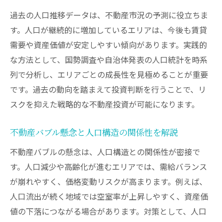
資産価値維持に必要なリスク分散の方法
過去の人口推移データは、不動産市況の予測に役立ちま
人口動態が変わる時期のリスク管理術
す。人口が継続的に増加しているエリアは、今後も賃貸
エリア選定に活かす大阪府の最新人口データ
需要や資産価値が安定しやすい傾向があります。実践的
不動産投資成功に繋がる人口データの読み
な方法として、国勢調査や自治体発表の人口統計を時系
解き方
列で分析し、エリアごとの成長性を見極めることが重要
です。過去の動向を踏まえて投資判断を行うことで、リ
地価が上がりそうな大阪府内エリアの傾向
スクを抑えた戦略的な不動産投資が可能になります。
分析
資産価値が落ちない街の人口の特徴を探る
不動産バブル懸念と人口構造の関係性を解説
人口構造を踏まえた投資エリアの選び方
不動産バブルの懸念は、人口構造との関係性が密接で
大阪市内と郊外で異なる人口動向と投資判
す。人口減少や高齢化が進むエリアでは、需給バランス
断
が崩れやすく、価格変動リスクが高まります。例えば、
人口推計データを活用した将来予測のポイ
人口流出が続く地域では空室率が上昇しやすく、資産価
ント
値の下落につながる場合があります。対策として、人口
人口構造の変化から見抜く資産価値向上の鍵