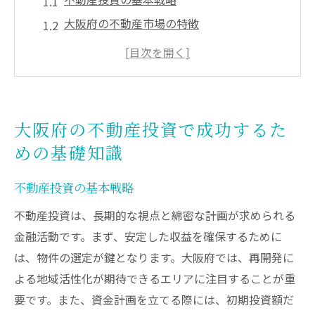
大阪府の不動産市場の特徴
地域選定のポイント
市場調査の重要性
投資リスクの管理方法
中長期視点のメリット
大阪府の不動産投資で成功するた
大阪府の不動産価値を押し上げる要因とは
めの基礎知識
再開発プロジェクトの影響
不動産投資の基本戦略
インフラ整備の進展
経済成長と人口動向
不動産投資は、長期的な視点と綿密な計画が求められる
金融活動です。まず、安定した収益を確保するために
観光産業の発展
は、物件の選定が鍵となります。大阪府では、再開発に
教育機関とその影響
よる地域活性化が期待できるエリアに注目することが重
環境政策の影響
要です。また、資金計画を立てる際には、初期投資額だ
中心部物件の賃貸需要と投資の魅力