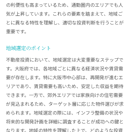
の利便性も高まっているため、通勤圏内のエリアでも人
大阪府における中長期的な投資戦略の重要性
気が上昇しています。これらの要素を踏まえて、地域ご
長期的視点での資産形成
とに異なる特性を理解し、適切な投資判断を行うことが
安定した収益構造の構築
重要です。
リスクとリターンのバランス
市場サイクルの理解
地域選定のポイント
地域活性化の影響
不動産投資において、地域選定は大変重要なステップで
持続可能な投資アプローチ
す。大阪府では、各地域ごとに異なる経済状況や賃貸需
賢明な投資判断で将来の賃料上昇を見込む方法
要が存在します。特に大阪市中心部は、再開発が進むエ
リアであり、賃貸需要も高いため、安定した収益を期待
市場予測を基にした意思決定
できます。一方で、郊外エリアでは家族向けの住宅需要
賃料相場の変動要因
が見込まれるため、ターゲット層に応じた物件選びが求
将来性のあるエリアの選定
められます。地域選定の際には、インフラ整備の状況や
需要動向の分析
将来的な開発計画を詳細に調査することが成功への鍵と
ライフスタイルの変化と不動産
なります。地域の特性を理解した上で、どのような投資