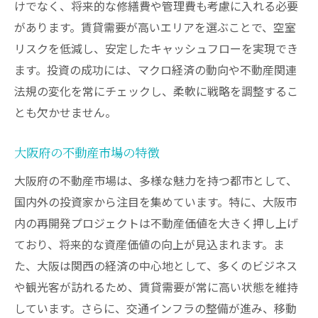
けでなく、将来的な修繕費や管理費も考慮に入れる必要
中心部の人口動態と賃貸需要
があります。賃貸需要が高いエリアを選ぶことで、空室
収益性の高い物件の選び方
リスクを低減し、安定したキャッシュフローを実現でき
賃貸物件の需要変動
ます。投資の成功には、マクロ経済の動向や不動産関連
法規の変化を常にチェックし、柔軟に戦略を調整するこ
経済圏へのアクセスの利便性
とも欠かせません。
周辺施設の充実
賃料上昇の可能性
大阪府の不動産市場の特徴
不動産投資で高利回りを目指すポイント
大阪府の不動産市場は、多様な魅力を持つ都市として、
利回り計算の基本
国内外の投資家から注目を集めています。特に、大阪市
初期投資額の最適化
内の再開発プロジェクトは不動産価値を大きく押し上げ
運用コストの削減方法
ており、将来的な資産価値の向上が見込まれます。ま
資産価値の向上策
た、大阪は関西の経済の中心地として、多くのビジネス
地域特化の投資戦略
や観光客が訪れるため、賃貸需要が常に高い状態を維持
しています。さらに、交通インフラの整備が進み、移動
市場動向の分析