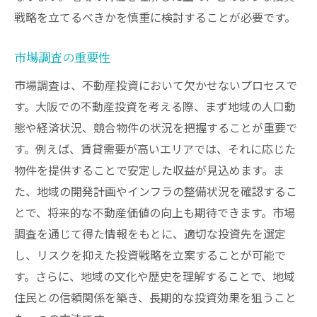
不動産価値の維持と向上策
戦略を立てるべきかを慎重に検討することが必要です。
インフラ整備が不動産価値に与える影響
交通網の拡充効果
市場調査の重要性
大型公共施設の影響
市場調査は、不動産投資において欠かせないプロセスで
す。大阪での不動産投資を考える際、まず地域の人口動
スマートシティ化の進展
態や経済状況、競合物件の状況を把握することが重要で
都市計画と不動産投資
す。例えば、賃貸需要が高いエリアでは、それに応じた
環境整備と生活品質
物件を提供することで安定した収益が見込めます。ま
未来のインフラ計画
た、地域の開発計画やインフラの整備状況を確認するこ
大阪府での不動産投資を成功させるための具体
とで、将来的な不動産価値の向上も期待できます。市場
的ステップ
調査を通じて得た情報をもとに、適切な投資先を選定
投資計画の立案
し、リスクを抑えた投資戦略を立案することが可能で
市場調査の実施方法
す。さらに、地域の文化や歴史を理解することで、地域
信頼できるパートナーの選び方
住民との信頼関係を築き、長期的な投資効果を狙うこと