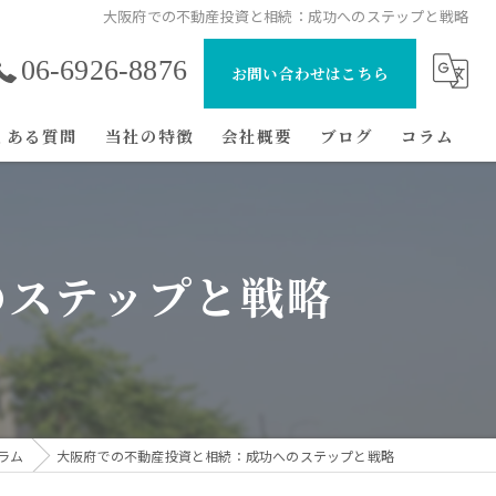
大阪府での不動産投資と相続：成功へのステップと戦略
06-6926-8876
お問い合わせはこちら
くある質問
当社の特徴
会社概要
ブログ
コラム
マンション
初心者
のステップと戦略
節税
経費
戸建て
ラム
大阪府での不動産投資と相続：成功へのステップと戦略