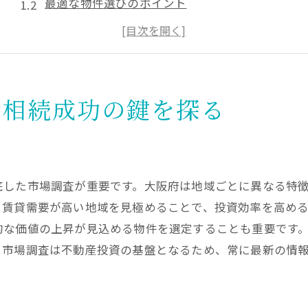
最適な物件選びのポイント
法的手続きと相続税対策
投資家の成功事例を学ぶ
資産管理の基本と注意点
リスク管理と経済変動への対応
資相続成功の鍵を探る
不動産投資で大阪府の経済を活用する方法
地域経済と不動産投資の関係
大阪府の主要開発エリアを知る
底した市場調査が重要です。大阪府は地域ごとに異なる特
経済指標から見る将来性
、賃貸需要が高い地域を見極めることで、投資効率を高め
地元企業との連携による利点
的な価値の上昇が見込める物件を選定することも重要です
自治体の支援制度を利用する
。市場調査は不動産投資の基盤となるため、常に最新の情
社会的変化に対応する投資戦略
大阪府での不動産相続に必須の管理ポイント