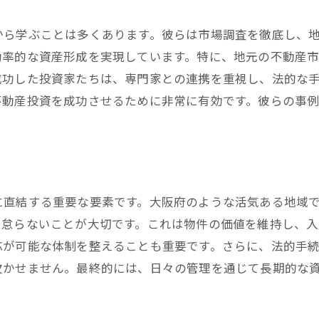
大阪の市場調査で不動産投資の未来を読み解く
から学ぶことは多くあります。彼らは市場調査を徹底し、
最新の市場トレンドを把握する
効率的な資産形成を実現しています。特に、地元の不動産
需要と供給のバランスを見る
成功した投資家たちは、専門家との連携を重視し、法的な
地域ごとの特性と投資価値
不動産投資を成功させるために非常に有効です。彼らの事
競合分析と投資機会の発見
未来予測と戦略の再考
データに基づく意思決定の重要性
大阪府での不動産相続を成功させるための知識
に直結する重要な要素です。大阪府のような活気ある地域
相続税法の最新情報を知る
を怠らないことが大切です。これは物件の価値を維持し、入
相続物件の適切な評価方法
応が可能な体制を整えることも重要です。さらに、法的手
税務申告と必要書類の準備
欠かせません。最終的には、日々の管理を通じて長期的な
遺産分割協議の進め方
相続後の管理と運用のノウハウ