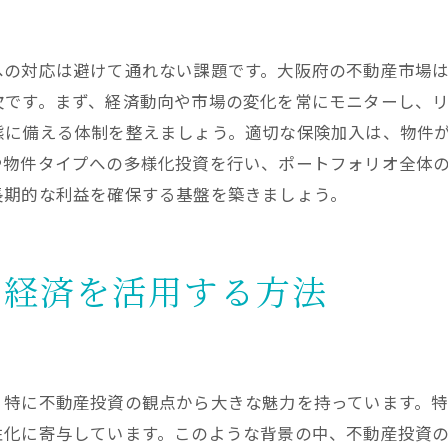
トラブルを避けるための注意点
大阪の投資家が語る不動産投資成功への道筋
への対応は避けて通れない課題です。大阪府の不動産市場
経験者が語る大阪投資のリアル
欠です。まず、経済動向や市場の変化を常にモニターし、
成功例から学ぶ効果的な戦略
態に備える体制を整えましょう。適切な保険加入は、物件
や物件タイプへの多様化投資を行い、ポートフォリオ全体
投資家ネットワークの活用法
長期的な利益を確保する基盤を築きましょう。
失敗を避けるためのアドバイス
変化に対応する資産形成の知恵
投資家から見た大阪市場の魅力
の経済を活用する方法
不動産投資の初心者が大阪府で成功するためのヒント
初心者が知っておくべき基本知識
小額から始める投資の利点
、特に不動産投資の観点から大きな魅力を持っています。
初めての物件選びで重視すべき点
性化に寄与しています。このような背景の中、不動産投資
初心者向けの資産管理方法