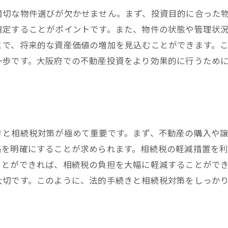
相続開始前の準備と計画
適切な物件選びが欠かせません。まず、投資目的に合った
法的手続きの流れを解説
選定することがポイントです。また、物件の状態や管理状
相続税の基本と節税対策
とで、将来的な資産価値の増加を見込むことができます。
相続物件の評価と管理方法
一歩です。大阪府での不動産投資をより効果的に行うため
家族間のコミュニケーションの重要性
専門家への相談と役立つサービス
大阪府での不動産投資戦略の構築方法
投資目的の明確化と目標設定
きと相続税対策が極めて重要です。まず、不動産の購入や
市場調査に基づくエリア選定
係を明確にすることが求められます。相続税の軽減措置を
ことができれば、相続税の負担を大幅に軽減することがで
資産ポートフォリオの最適化
大切です。このように、法的手続きと相続税対策をしっか
リスクとリターンのバランス
長期的な視点での戦略計画
技術革新とトレンドを活用する