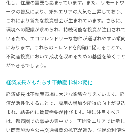
化し、住居の需要も高まっています。また、リモートワ
人口動態の変化が賃貸需要に与える影響を読み
ークの普及により、郊外エリアの人気も上昇しており、
解く
これにより新たな投資機会が生まれています。さらに、
人口動態の変遷と不動産市場の関連性
環境への配慮が求められ、持続可能な投資が注目されて
高齢化社会が賃貸需要に与える影響
いるため、エコフレンドリーな物件が選ばれやすい傾向
若年層の動向が不動産市場に与えるインパ
にあります。これらのトレンドを的確に捉えることで、
クト
不動産投資において成功を収めるための基盤を築くこと
ができるでしょう。
移住傾向と賃貸需要の関係性
居住ニーズの変化に伴う市場のシフト
経済成長がもたらす不動産市場の変化
人口増減がもたらす投資機会とリスク
経済成長は不動産市場に大きな影響を与えています。経
インフラ整備進展が不動産市場の価値を変える
済が活性化することで、雇用の増加や所得の向上が見込
新たな交通網がもたらす不動産の価値上昇
まれ、結果的に賃貸需要が伸びます。特に注目すべき
インフラ開発と投資戦略の関連性
は、都市圏での需要の集中です。再開発エリアでは新し
成功事例から学ぶインフラ投資の可能性
い商業施設や公共交通機関の拡充が進み、住民の利便性