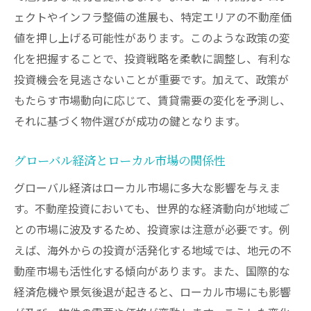
ェクトやインフラ整備の進展も、特定エリアの不動産価
競合分析を基にした投資戦略の構築
値を押し上げる可能性があります。このような政策の変
リスク管理と機動的な投資戦略
化を把握することで、投資戦略を柔軟に調整し、有利な
トレンドを先取りする投資の重要性
投資機会を見逃さないことが重要です。加えて、政策が
市場の変化を先読みするためのデータ活用
もたらす市場動向に応じて、賃貸需要の変化を予測し、
未来の不動産市場を見据えた長期的視点の必要
それに基づく物件選びが成功の鍵となります。
性
長期的な不動産投資のメリットとは
グローバル経済とローカル市場の関係性
未来を見据えた投資ポートフォリオの構築
グローバル経済はローカル市場に多大な影響を与えま
す。不動産投資においても、世界的な経済動向が地域ご
変化する市場に対応するための長期計画
との市場に波及するため、投資家は注意が必要です。例
持続的成長を目指す投資戦略の策定
えば、海外からの投資が活発化する地域では、地元の不
未来の市場トレンドを予測する方法
動産市場も活性化する傾向があります。また、国際的な
不動産投資で長期的な価値を引き出す
経済危機や景気後退が起きると、ローカル市場にも影響
競合他社の動きから学ぶ今後の投資エリア特定