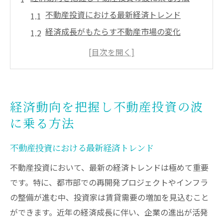
不動産投資における最新経済トレンド
経済成長がもたらす不動産市場の変化
投資戦略に影響を及ぼす政策の動向
グローバル経済とローカル市場の関係性
金融市場の動きが不動産投資に与える影響
経済指標から見る今後の投資チャンス
経済動向を把握し不動産投資の波
都市再開発が不動産投資にもたらす影響とは
に乗る方法
都市計画と不動産投資の連動性
不動産投資における最新経済トレンド
再開発プロジェクトが引き起こす投資機会
成功事例に学ぶ都市再開発のメリット
不動産投資において、最新の経済トレンドは極めて重要
です。特に、都市部での再開発プロジェクトやインフラ
都市再開発による価値上昇の期待
の整備が進む中、投資家は賃貸需要の増加を見込むこと
不動産投資で注目すべき再開発エリア
ができます。近年の経済成長に伴い、企業の進出が活発
再開発が市場競争に与える影響