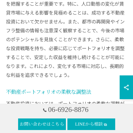
を把握することが重要です。特に、人口動態の変化が賃
貸市場に与える影響を見極めることは、成功する不動産
投資において欠かせません。また、都市の再開発やイン
フラ整備の情報も注意深く観察することで、今後の市場
のポテンシャルを見抜くことができます。さらに、柔軟
な投資戦略を持ち、必要に応じてポートフォリオを調整
することで、安定した収益を維持し続けることが可能に
なります。これにより、変化する市場に対応し、長期的
な利益を追求できるでしょう。
不動産ポートフォリオの柔軟な調整法
不動産投資においては、ポートフォリオの柔軟な調整が
06-6926-8876
成功の鍵です。まず、地域ごとの市場特性を理解し、賃
貸ニーズに応じた物件を選定します。異なる物件タイプ
お問い合わせはこちら
LINEから相談
や地域への投資を検討することで、リスクを分散させる