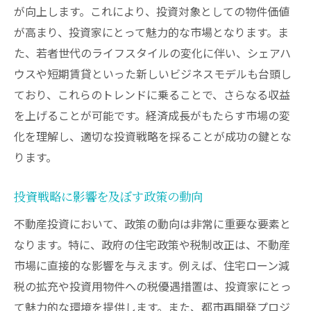
インフラ整備が地域市場に与える影響
が向上します。これにより、投資対象としての物件価値
不動産投資家が注目すべきインフラ計画
が高まり、投資家にとって魅力的な市場となります。ま
た、若者世代のライフスタイルの変化に伴い、シェアハ
インフラ整備進展による長期的な市場価値
ウスや短期賃貸といった新しいビジネスモデルも台頭し
不動産投資を成功させるための経済指標の活用
ており、これらのトレンドに乗ることで、さらなる収益
法
を上げることが可能です。経済成長がもたらす市場の変
不動産市場を左右する主要経済指標
化を理解し、適切な投資戦略を採ることが成功の鍵とな
経済指標の分析方法と適用
ります。
市場予測に役立つ指標とその解釈
経済データを活用した投資判断の精度向上
投資戦略に影響を及ぼす政策の動向
指標から見る不動産バブルの兆候
不動産投資において、政策の動向は非常に重要な要素と
投資リスクを軽減するための指標活用
なります。特に、政府の住宅政策や税制改正は、不動産
市場の変化に対応する戦略的投資の重要性
市場に直接的な影響を与えます。例えば、住宅ローン減
税の拡充や投資用物件への税優遇措置は、投資家にとっ
市場変動を乗り越えるための投資戦略
て魅力的な環境を提供します。また、都市再開発プロジ
不動産ポートフォリオの柔軟な調整法