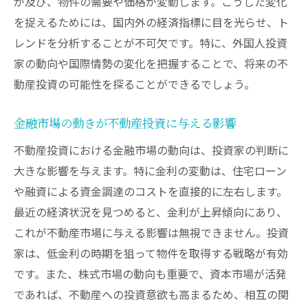
が及び、物件の需要や価格が変動します。こうした変化
法
を捉えるためには、国内外の経済指標に目を光らせ、ト
競合分析を基にした市場機会の発見
レンドを分析することが不可欠です。特に、外国人投資
競合の戦略から学ぶ成功の秘訣
家の動向や国際情勢の変化を把握することで、将来の不
競合が注目するエリアとその理由
動産投資の可能性を探ることができるでしょう。
競合分析で得られる投資インサイト
金融市場の動きが不動産投資に与える影響
市場における競合のポジションと差別化
不動産投資における金融市場の動向は、投資家の判断に
競合の動向を活用した投資先の選定
大きな影響を与えます。特に金利の変動は、住宅ローン
や融資による資金調達のコストを直接的に左右します。
最近の経済状況を見つめると、金利が上昇傾向にあり、
これが不動産市場に与える影響は無視できません。投資
家は、低金利の時期を狙って物件を取得する戦略が有効
です。また、株式市場の動向も重要で、資本市場が活発
であれば、不動産への投資意欲も高まるため、相互の関