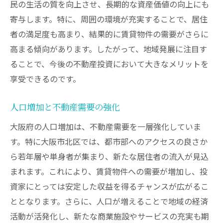
民の生活の質を向上させ、長期的な資産価値の向上にも
大阪市北区での地価上昇を活かした不動産投資
寄与します。特に、周囲の環境が充実することで、居住
戦略
者の満足度も高まり、結果的に賃貸物件の需要がさらに
市場分析による効果的な投資先選定
高まる傾向があります。したがって、地域発展に注目す
地価上昇を見据えたタイムリーな購入
ることで、今後の不動産投資において大きなメリットを
不動産価値を高めるリノベーションの活用
享受できるのです。
地価上昇要因とその影響を理解する
人口増加と不動産需要の強化
エリア特性を考慮した購入時期の見極め
大阪府の人口増加は、不動産需要を一層強化していま
将来価値を最大化するための売却戦略
す。特に大阪市北区では、都市部へのアクセスの良さか
商業施設と交通網が揃った北区での投資メリッ
ら若年層や単身者が集まり、新たな居住者の流入が見込
ト
まれます。これにより、賃貸物件への需要が増加し、投
商業施設の集積がもたらす集客効果
資家にとっては安定した収益を得るチャンスが広がるこ
交通インフラの充実が投資に与える影響
ととなります。さらに、人口が増えることで地域の経済
ビジネス需要の高いエリアのメリット
活動が活発化し、新たな商業施設やサービスの充実も期