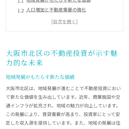
人口増加と不動産需要の強化
政府の都市計画が投資に与える好影響
将来の資産価値を見据えた長期戦略
商業施設の増加が引き出す経済効果
次世代のライフスタイルに適応する物件
大阪市北区の不動産投資が示す魅
北区での不動産投資が生み出す安定収入の秘訣
力的な未来
高賃貸需要の背後にある要素
地域発展がもたらす新たな価値
賃貸経営で成功するためのポイント
地域に根ざしたプロパティマネジメント
大阪市北区は、地域発展が進むことで不動産投資におい
て新たな価値を生み出しています。近年、商業施設や交
リスクを最小限に抑える投資手法
通インフラが拡充され、地域の魅力が向上しています。
賃貸物件の魅力的なプロモーション戦略
この発展により、賃貸需要が高まり、投資家にとって安
不動産投資信託（REIT）を活用した収益向
定した収入源を提供しています。また、地域の発展は住
上