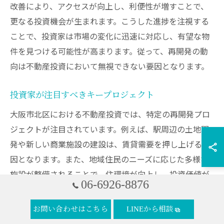
改善により、アクセスが向上し、利便性が増すことで、
更なる投資機会が生まれます。こうした進捗を注視する
ことで、投資家は市場の変化に迅速に対応し、有望な物
件を見つける可能性が高まります。従って、再開発の動
向は不動産投資において無視できない要因となります。
投資家が注目すべきキープロジェクト
大阪市北区における不動産投資では、特定の再開発プロ
ジェクトが注目されています。例えば、駅周辺の土地開
発や新しい商業施設の建設は、賃貸需要を押し上げる要
因となります。また、地域住民のニーズに応じた多様な
施設が整備されることで、住環境が向上し、投資価値が
06-6926-8876
増加することが期待されます。具体的には、地元の企業
との連携や新たなビジネスモデルの導入が進むことで、
お問い合わせはこちら
LINEから相談
地域経済が活性化し、結果的に不動産価値の上昇につな