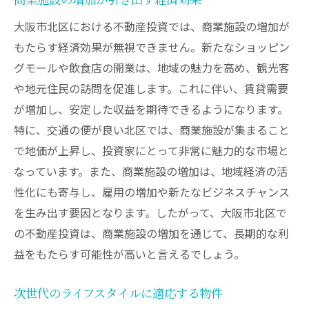
ティ戦略
大阪市北区における不動産投資では、商業施設の増加が
大阪の都市計画が北区の不動産投資に与える影
もたらす経済効果が無視できません。新たなショッピン
響
グモールや飲食店の開業は、地域の魅力を高め、観光客
都市計画の概要と不動産市場への影響
や地元住民の訪問を促進します。これに伴い、賃貸需要
インフラ拡充がもたらす地域の進化
が増加し、安定した収益を期待できるようになります。
都市計画が示す将来の投資チャンス
特に、交通の便が良い北区では、商業施設が集まること
計画の背景にある経済的インパクト
で地価が上昇し、投資家にとって非常に魅力的な市場と
なっています。また、商業施設の増加は、地域経済の活
都市計画の進捗状況とその分析
性化にも寄与し、雇用の増加や新たなビジネスチャンス
長期的成功に向けた都市計画の活用方法
を生み出す要因となります。したがって、大阪市北区で
の不動産投資は、商業施設の増加を通じて、長期的な利
益をもたらす可能性が高いと言えるでしょう。
次世代のライフスタイルに適応する物件