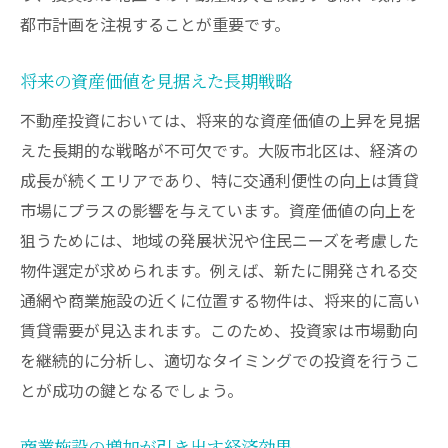
都市計画を注視することが重要です。
投資家が注目すべきキープロジェクト
地元企業とのパートナーシップの重要性
将来の資産価値を見据えた長期戦略
地域活性化による投資の活性化
不動産投資においては、将来的な資産価値の上昇を見据
再開発がもたらす地価上昇と機会
えた長期的な戦略が不可欠です。大阪市北区は、経済の
環境変化に対応した柔軟な投資運営
成長が続くエリアであり、特に交通利便性の向上は賃貸
大阪市北区での不動産投資がもたらす資産価値
市場にプラスの影響を与えています。資産価値の向上を
の増加
狙うためには、地域の発展状況や住民ニーズを考慮した
資産管理の効率化を図るための手法
物件選定が求められます。例えば、新たに開発される交
不動産の資産価値を高めるリノベーション
通網や商業施設の近くに位置する物件は、将来的に高い
賃貸需要が見込まれます。このため、投資家は市場動向
地域の成長がもたらす長期的価値
を継続的に分析し、適切なタイミングでの投資を行うこ
不動産評価を高めるためのマーケット分析
とが成功の鍵となるでしょう。
市場価値の変動を見越した投資計画
持続可能な価値向上のためのサステナビリ
商業施設の増加が引き出す経済効果