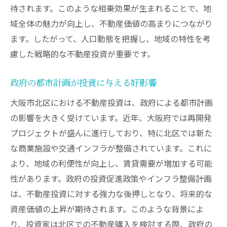
アクセスの良さが生む住みやすさ
待されます。このような相乗効果が生まれることで、地
交通網の拡張計画とその影響
域全体の魅力が向上し、不動産価値の高まりにつながり
ます。したがって、人口動態を把握し、地域の特性を考
商業エリアとの連携による収益アップ
慮した戦略的な不動産投資が重要です。
大阪市北区の不動産市場が投資家に提供する新
たな可能性
政府の都市計画が投資に与える好影響
新興市場としての北区の魅力
大阪市北区における不動産投資は、政府による都市計画
多様な物件選択が可能な市場
の影響を大きく受けています。近年、大阪府では再開発
高い投資利回りを期待できる条件
プロジェクトが盛んに進行しており、特に北区では新た
市場調査から得られる貴重なインサイト
な商業施設や交通インフラが整備されています。これに
地域特性がもたらす差別化ポイント
より、地域の利便性が向上し、賃貸需要が増加する可能
今後の市場動向と投資戦略の最適化
性があります。政府の投資促進政策やインフラ整備計画
再開発が進む大阪市北区での投資成功のポイン
は、不動産投資に対する強力な後押しとなり、将来的な
ト
資産価値の上昇が期待されます。このような背景によ
り、投資家は北区での不動産購入を検討する際、政府の
再開発プロジェクトの進捗とその影響