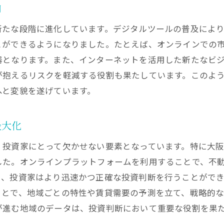
大阪府の不動産市場におけるプラットフォーム選び
向
投資家必見のオンラインツールの特徴
新たな段階に進化しています。デジタルツールの普及によ
プラットフォーム活用で市場分析を簡易化
ができるようになりました。たとえば、オンラインでの市
オンラインサービスで物件情報を効率的に取得
器となります。また、インターネットを活用した新たなビ
が抱えるリスクを軽減する役割も果たしています。このよ
大阪府の投資機会を広げるデジタルネットワーク
へと変貌を遂げています。
プラットフォーム活用による投資の成功事例
都市再開発がもたらす大阪府不動産投資の新たなチャンス
最大化
再開発プロジェクトが創出する投資の魅力
都市再開発が変える大阪府の不動産市場
、投資家にとって欠かせない要素となっています。特に大
した。オンラインプラットフォームを利用することで、不
投資家が注目すべき再開発エリアとその影響
り、投資家はより迅速かつ正確な投資判断を行うことがで
再開発による不動産価値の上昇要因
ことで、地域ごとの特性や賃貸需要の予測を立て、戦略的
都市再開発で生まれる新しい賃貸需要
が進む地域のデータは、投資判断において重要な役割を果
大阪府の再開発地域における投資機会