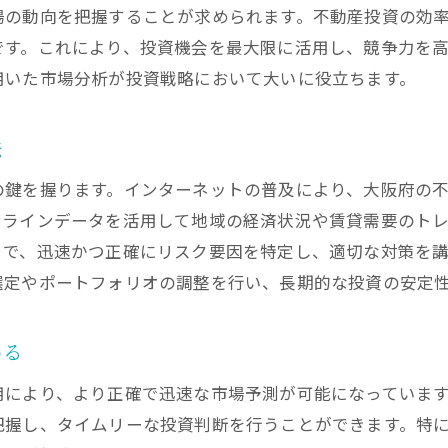
場の動向を把握することが求められます。不動産投資の効
成功事例から学ぶインターネット活用法
です。これにより、投資機会を最大限に活用し、競争力を
オンラインサポートで投資を効率化する方法
用いた市場分析が投資戦略において大いに役立ちます。
法
の鍵を握ります。インターネットの普及により、大阪府の
ンラインデータを活用して地域の経済状況や賃貸需要のト
とで、迅速かつ正確にリスク要因を特定し、適切な対策を
選定やポートフォリオの調整を行い、長期的な投資の安定
める
により、より正確で迅速な市場予測が可能になっています
把握し、タイムリーな投資判断を行うことができます。特