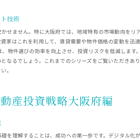
インターネット活用で投資リスクを軽減
大阪府不動産投資におけるデジタルツールの重要性
ット技術
投資決定を左右するデジタルツールの役割
欠かせません。特に大阪府では、地域特有の市場動向をリ
大阪府での効率的投資を支えるテクノロジー
投資家はこれを利用して、賃貸需要や物件価格の変動を迅
は、物件選びの効率を向上させ、投資リスクを低減します
デジタルツールで進化する投資効率化
のとなるでしょう。これまでのシリーズをご覧いただきあ
不動産投資で利用するべきオンラインリソース
さい。
大阪府の投資家が活用するデジタルテクノロジー
デジタルツール導入で変わる投資戦略
インターネット活用で成功する大阪府不動産投資の秘訣
不動産投資戦略大阪府編
成功するためのインターネット戦略の基本
大阪府での投資成功を支えるオンライン手法
識
インターネットを使った資産価値向上のコツ
基礎を理解することは、成功への第一歩です。デジタル化
デジタルツールで投資リスクを最小化