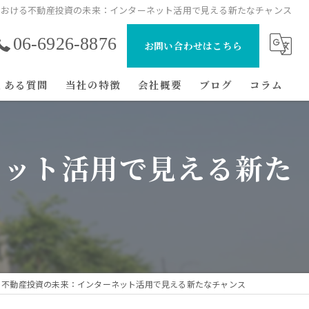
における不動産投資の未来：インターネット活用で見える新たなチャンス
06-6926-8876
お問い合わせはこちら
くある質問
当社の特徴
会社概要
ブログ
コラム
マンション
ネット活用で見える新た
初心者
節税
経費
戸建て
る不動産投資の未来：インターネット活用で見える新たなチャンス