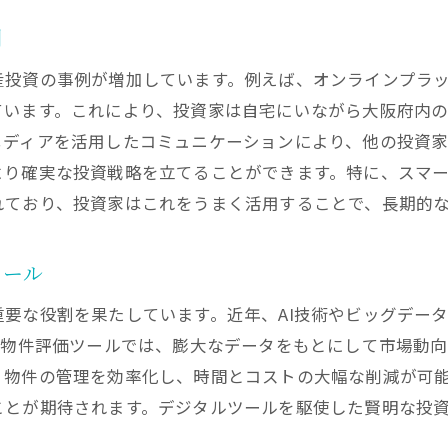
スマートシティ推進で拡大する大阪府の不動産投資市場
例
スマートシティ化が生む不動産投資の可能性
産投資の事例が増加しています。例えば、オンラインプラ
デジタルインフラと不動産投資の関係性
ています。これにより、投資家は自宅にいながら大阪府内
大阪府の未来を見据えたスマート投資戦略
メディアを活用したコミュニケーションにより、他の投資
スマートシティ推進で変わる投資環境
より確実な投資戦略を立てることができます。特に、スマ
テクノロジー導入による不動産価値の向上
れており、投資家はこれをうまく活用することで、長期的
投資家が知るべきスマートシティの最新動向
インターネットで加速する大阪府不動産投資の動向把握
ツール
オンラインデータが示す大阪府の投資トレンド
要な役割を果たしています。近年、AI技術やビッグデー
インターネットでリアルタイム市場監視を実現
た物件評価ツールでは、膨大なデータをもとにして市場動
デジタル情報活用で先読みする不動産市場
、物件の管理を効率化し、時間とコストの大幅な削減が可
大阪府の投資動向を支えるデジタル分析法
ことが期待されます。デジタルツールを駆使した賢明な投
市場動向を把握するためのオンラインリソース