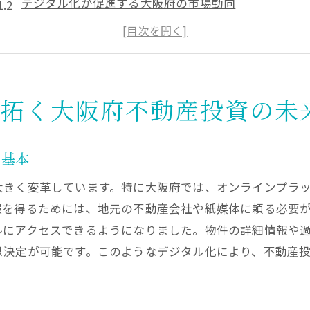
デジタル化が促進する大阪府の市場動向
オンライン情報の利活用で投資機会を最大化
大阪府におけるインターネット活用事例
不動産投資家が押さえるべきデジタルツール
未来の不動産投資を支えるインターネット技術
り拓く大阪府不動産投資の未
デジタル時代の賢い不動産投資戦略大阪府編
大阪府でのデジタル投資戦略の基礎知識
の基本
インターネットを活用したリスク管理法
大きく変革しています。特に大阪府では、オンラインプラ
デジタルデータで市場予測の精度を高める
報を得るためには、地元の不動産会社や紙媒体に頼る必要
オンラインプラットフォームによる投資効率化
ルにアクセスできるようになりました。物件の詳細情報や
大阪府特有のデジタル戦略成功事例
思決定が可能です。このようなデジタル化により、不動産
持続可能な投資を実現するデジタルアプローチ
大阪府不動産投資で注目のオンラインプラットフォーム活