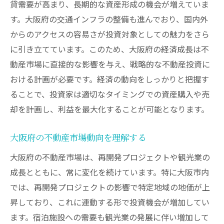
貸需要が高まり、長期的な資産形成の機会が増えていま
シミュレーションツールの選び方
す。大阪府の交通インフラの整備も進んでおり、国内外
成功する不動産投資シミュレーションの重要性
からのアクセスの容易さが投資対象としての魅力をさら
正確なシミュレーションが生む投資の成功
に引き立てています。このため、大阪府の経済成長は不
市場変動に対応するシミュレーション技術
動産市場に直接的な影響を与え、戦略的な不動産投資に
リスクを最小限にするための手法
おける計画が必要です。経済の動向をしっかりと把握す
ることで、投資家は適切なタイミングでの資産購入や売
大阪府の特性を活かすシミュレーション
却を計画し、利益を最大化することが可能となります。
投資判断をサポートするシミュレーション
成功事例から学ぶシミュレーション活用法
大阪府の不動産市場動向を理解する
大阪府の経済成長を活用した投資戦略を練る
大阪府の不動産市場は、再開発プロジェクトや観光業の
経済成長と不動産投資の相乗効果
成長とともに、常に変化を続けています。特に大阪市内
大阪府の地域開発と投資機会
では、再開発プロジェクトの影響で特定地域の地価が上
未来の都市像を見据えた戦略的投資
昇しており、これに連動する形で投資機会が増加してい
大阪府のインフラ改善を活かす投資
ます。宿泊施設への需要も観光業の発展に伴い増加して