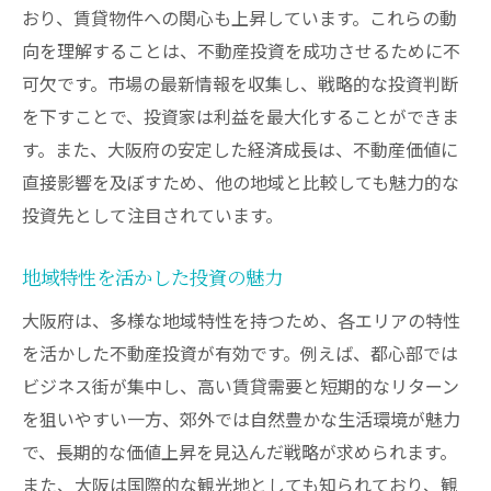
新規投資プロジェクトの探索方法
おり、賃貸物件への関心も上昇しています。これらの動
向を理解することは、不動産投資を成功させるために不
持続可能な投資戦略の構築
可欠です。市場の最新情報を収集し、戦略的な投資判断
未来を築くための不動産投資シミュレーション
を下すことで、投資家は利益を最大化することができま
の実践法
す。また、大阪府の安定した経済成長は、不動産価値に
未来予測を含めたシミュレーション技術
直接影響を及ぼすため、他の地域と比較しても魅力的な
長期的な視点からのシミュレーション
投資先として注目されています。
大阪府での賃貸需要分析法
最新テクノロジーを活用したシミュレーシ
地域特性を活かした投資の魅力
ョン
大阪府は、多様な地域特性を持つため、各エリアの特性
実行可能なプランを作成するステップ
を活かした不動産投資が有効です。例えば、都心部では
投資シミュレーションのフィードバックを
ビジネス街が集中し、高い賃貸需要と短期的なリターン
活用
を狙いやすい一方、郊外では自然豊かな生活環境が魅力
大阪府での不動産投資を成功に導くための計画
で、長期的な価値上昇を見込んだ戦略が求められます。
また、大阪は国際的な観光地としても知られており、観
成功するための投資計画の要素