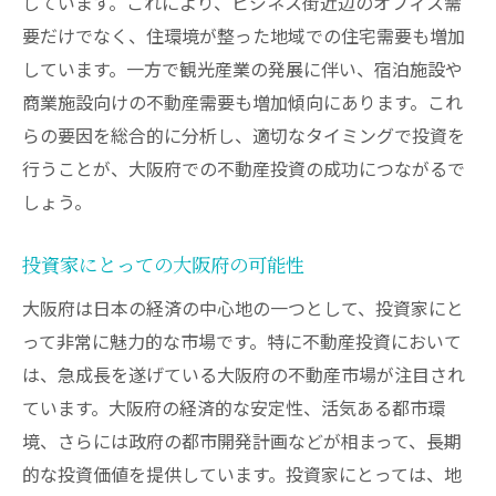
しています。これにより、ビジネス街近辺のオフィス需
大阪府の不動産市場で未来を切り開くためのス
要だけでなく、住環境が整った地域での住宅需要も増加
テップ
しています。一方で観光産業の発展に伴い、宿泊施設や
市場分析から始める未来設計
商業施設向けの不動産需要も増加傾向にあります。これ
大阪府の不動産市場での先行者優位性
らの要因を総合的に分析し、適切なタイミングで投資を
市場トレンドを捉える方法
行うことが、大阪府での不動産投資の成功につながるで
しょう。
長期的視野での資産運用アプローチ
不動産市場の変化に対応する柔軟性
投資家にとっての大阪府の可能性
未来を切り開くための継続学習
大阪府は日本の経済の中心地の一つとして、投資家にと
って非常に魅力的な市場です。特に不動産投資において
は、急成長を遂げている大阪府の不動産市場が注目され
ています。大阪府の経済的な安定性、活気ある都市環
境、さらには政府の都市開発計画などが相まって、長期
的な投資価値を提供しています。投資家にとっては、地