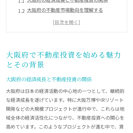
大阪府の不動産市場動向を理解する
地域特性を活かした投資の魅力
大阪府の不動産需要を分析する
投資家にとっての大阪府の可能性
大阪府での不動産投資成功事例
大阪府で不動産投資を始める魅力
シミュレーションで未来を見据える不動産投資
とその背景
の第一歩
不動産投資シミュレーションの基本とは
大阪府の経済成長と不動産投資の関係
シミュレーションを活用した投資メリット
大阪府は日本の経済活動の中心地の一つとして、継続的
大阪府の市場データを基にしたシミュレー
な経済成長を遂げています。特に大阪万博やIRリゾート
ション
開発などの大規模プロジェクトが進行中で、これらは地
域全体の経済活性化につながり、不動産投資への関心を
リスク管理とシミュレーションの重要性
高めています。このようなプロジェクトが進む中で、賃
将来を見据えた計画の立て方