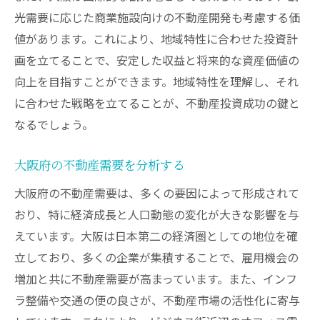
光需要に応じた商業施設向けの不動産開発も考慮する価
大阪府の地域特性を考慮した計画
値があります。これにより、地域特性に合わせた投資計
資産形成を促進する計画立案
画を立てることで、安定した収益と将来的な資産価値の
市場に基づく現実的な計画作り
向上を目指すことができます。地域特性を理解し、それ
投資計画におけるリスク評価
に合わせた戦略を立てることが、不動産投資成功の鍵と
計画の進捗と調整方法
なるでしょう。
不動産投資シミュレーションで最適な投資プラ
ンを構築
大阪府の不動産需要を分析する
自身の投資目標に合ったプランの作り方
大阪府の不動産需要は、多くの要因によって形成されて
大阪府市場に特化したプラン構築法
おり、特に経済成長と人口動態の変化が大きな影響を与
えています。大阪は日本第二の経済圏としての地位を確
シミュレーションを活用した収益予測
立しており、多くの企業が集積することで、雇用機会の
投資プランの評価と改善
増加と共に不動産需要が高まっています。また、インフ
成功例を基にしたプランのベンチマーク
ラ整備や交通の便の良さが、不動産市場の活性化に寄与
投資プランの柔軟性を持たせる方法