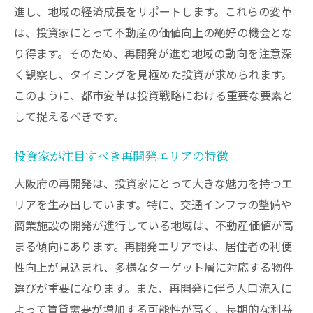
郊外エリアでの持続可能な投資戦略
進し、地域の経済成長をサポートします。これらの変革
人口流入に伴う住宅需要の変化
は、投資家にとって不動産の価値向上の絶好の機会とな
り得ます。そのため、再開発が進む地域の動向を注意深
郊外市場の成長ポテンシャルの評価
く観察し、タイミングを見極めた投資が求められます。
再開発エリアでの不動産投資戦略を考える
このように、都市変革は投資戦略における重要な要素と
成功するための再開発エリア投資のポイン
して捉えるべきです。
ト
再開発地域の不動産市場分析
投資家が注目すべき再開発エリアの特徴
投資戦略の立案に役立つ再開発情報
大阪府の再開発は、投資家にとって大きな魅力を持つエ
再開発による地域競争力の強化と投資
リアを生み出しています。特に、交通インフラの整備や
投資家が見落としがちな再開発エリアの魅
商業施設の開発が進行している地域は、不動産価値が高
力
まる傾向にあります。再開発エリアでは、居住者の利便
再開発エリアでのリスクヘッジとチャンス
性向上が見込まれ、多様なターゲット層に対応する物件
新しい商業施設がもたらす賃貸需要の増加
選びが重要になります。また、再開発に伴う人口流入に
よって賃貸需要が増加する可能性が高く、長期的な利益
商業施設開発が地域に与える経済効果