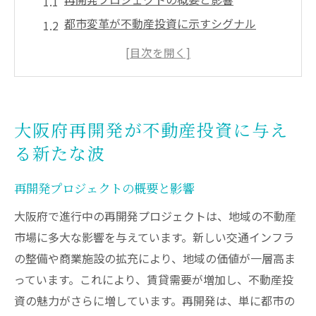
都市変革が不動産投資に示すシグナル
投資家が注目すべき再開発エリアの特徴
地域経済に与える再開発の長期的な影響
不動産投資における再開発のリスクとチャ
ンス
大阪府再開発が不動産投資に与え
大阪府の再開発動向と今後の予測
る新たな波
交通インフラ改善による不動産価値の上昇
新交通インフラ整備計画の詳細
再開発プロジェクトの概要と影響
交通利便性向上が不動産市場に与える影響
大阪府で進行中の再開発プロジェクトは、地域の不動産
インフラ開発と不動産投資の相関関係
市場に多大な影響を与えています。新しい交通インフラ
の整備や商業施設の拡充により、地域の価値が一層高ま
アクセス改善で注目される投資エリア
っています。これにより、賃貸需要が増加し、不動産投
交通インフラ改善が招く不動産価値の変化
資の魅力がさらに増しています。再開発は、単に都市の
持続可能なインフラ投資がもたらす未来