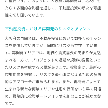
が重要です。このように、大阪府の再開発は、地域にも
価値向上を狙う都市再開発プロジェクト
たらす多面的な影響を通じて、不動産投資の新たな可能
大阪市内近郊の投資チャンスを見極める
性を切り開いています。
大阪市内近郊での有望な投資エリア
不動産投資機会を見つけるための地域調査
不動産投資における再開発のリスクとチャンス
近郊エリアの市場動向と投資戦略
大阪府の再開発は、不動産投資において数多くのチャン
隠された投資チャンスを探る近郊分析
スを提供していますが、同時にリスクも存在していま
す。再開発エリアでは、地価や賃貸需要の高まりが見込
大阪市内近郊の注目すべき開発プロジェク
まれる一方で、プロジェクトの遅延や規制の変更といっ
ト
たリスクも考慮する必要があります。投資家は、最新の
戦略的な投資による近郊市場の攻略法
市場動向を把握し、リスクを最小限に抑えるための多角
的なアプローチが求められます。また、再開発によって
生まれる新たな商業エリアや住宅の価値をいち早く見極
め、戦略的に投資ポートフォリオを組むことが成功の鍵
です。