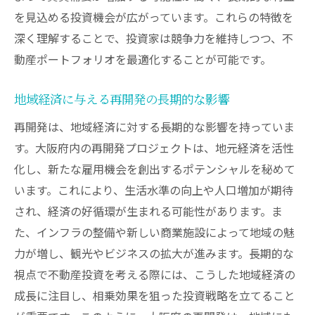
を見込める投資機会が広がっています。これらの特徴を
賃貸市場における新商業施設の役割
深く理解することで、投資家は競争力を維持しつつ、不
不動産投資における商業施設の価値
動産ポートフォリオを最適化することが可能です。
賃貸需要の変化と投資戦略の調整
商業施設開発と地域の不動産価値の相乗効
地域経済に与える再開発の長期的な影響
果
再開発は、地域経済に対する長期的な影響を持っていま
新規商業施設の動向が示す未来の不動産市
す。大阪府内の再開発プロジェクトは、地元経済を活性
場
化し、新たな雇用機会を創出するポテンシャルを秘めて
都市再開発と不動産価値の相関関係
います。これにより、生活水準の向上や人口増加が期待
都市再開発がもたらす不動産価値の変動
され、経済の好循環が生まれる可能性があります。ま
再開発による不動産市場の再評価
た、インフラの整備や新しい商業施設によって地域の魅
力が増し、観光やビジネスの拡大が進みます。長期的な
都市再開発と不動産価値の相関分析
視点で不動産投資を考える際には、こうした地域経済の
不動産投資家が注目すべき価値上昇エリア
成長に注目し、相乗効果を狙った投資戦略を立てること
再開発の進展が不動産価値に与える影響