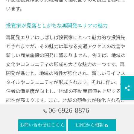
います。
投資家が見落としがちな再開発エリアの魅力
再開発エリアはしばしば投資家にとって魅力的な投資先
とされますが、その魅力は単なる交通アクセスの改善や
新しい商業施設の開発に留まりません。例えば、地域の
文化やコミュニティの形成も大きな魅力の一つです。再
開発が進むと、地域の特性が強化され、新しいライフス
タイルやコミュニティが形成されます。それに伴い、居
住者の満足度が向上し、地域の不動産価値も上昇する可
能性が高まります。また、地域の競争力が強化されるこ
とで、企業誘致も進み、経済的なメリットが期待できま
06-6926-8876
す。これらの要素を見逃すことなく、投資戦略に組み込
お問い合わせはこちら
LINEから相談
むことが、再開発エリアでの成功への鍵となります。