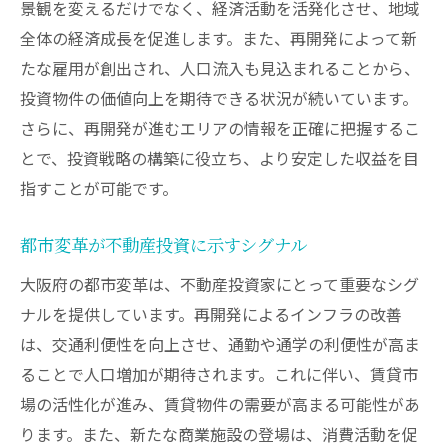
景観を変えるだけでなく、経済活動を活発化させ、地域
大阪府の経済成長に伴う不動産投資の可能性
全体の経済成長を促進します。また、再開発によって新
経済成長が不動産市場に与えるプラスの影
たな雇用が創出され、人口流入も見込まれることから、
響
投資物件の価値向上を期待できる状況が続いています。
大阪府の産業発展と不動産投資の関係
さらに、再開発が進むエリアの情報を正確に把握するこ
地域の経済指標が示す投資機会
とで、投資戦略の構築に役立ち、より安定した収益を目
指すことが可能です。
不動産市場における経済成長の短期・長期
影響
都市変革が不動産投資に示すシグナル
大阪府の成長戦略と不動産投資の連動性
大阪府の都市変革は、不動産投資家にとって重要なシグ
投資家が知るべき成長市場の指標
ナルを提供しています。再開発によるインフラの改善
郊外への人口流入と不動産投資の未来
は、交通利便性を向上させ、通勤や通学の利便性が高ま
人口動態の変化が郊外市場に与える影響
ることで人口増加が期待されます。これに伴い、賃貸市
郊外への移住ニーズと不動産投資チャンス
場の活性化が進み、賃貸物件の需要が高まる可能性があ
都市と郊外の不動産価値のバランス
ります。また、新たな商業施設の登場は、消費活動を促