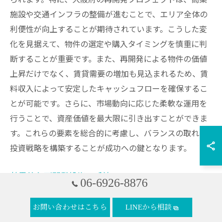
施設や交通インフラの整備が進むことで、エリア全体の
利便性が向上することが期待されています。こうした変
化を見据えて、物件の選定や購入タイミングを慎重に判
断することが重要です。また、再開発による物件の価値
上昇だけでなく、賃貸需要の増加も見込まれるため、賃
料収入によって安定したキャッシュフローを確保するこ
とが可能です。さらに、市場動向に応じた柔軟な運用を
行うことで、資産価値を最大限に引き出すことができま
す。これらの要素を総合的に考慮し、バランスの取れた
投資戦略を構築することが成功への鍵となります。
効果的な再開発投資の手法
06-6926-8876
大阪府での不動産投資における効果的な再開発投資の手
お問い合わせはこちら
LINEから相談
法を考える際、まず重要なのは地域の潜在能力を理解す