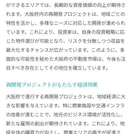
ができるエリアでは、長期的な資産価値の向上が期待さ
資の新機会
れます。大阪府内の再開発プロジェクトは、地域ごとの
大阪府の交通インフラ計画
特性を活かし、多様なニーズに対応した開発が進められ
インフラ整備に伴う投資機会
ています。これにより、投資家は、自身の投資戦略に応
交通アクセスの改善がもたらす不動産価値
じた物件選びが可能となり、リスクを分散しつつ収益を
交通インフラと投資の相関関係
最大化するチャンスが広がっています。このように、多
投資家が見るべきインフラ整備エリア
面的な可能性を秘めた大阪府の不動産市場は、今後も注
目すべき存在としてその地位を確立しています。
交通インフラの整備が地域に与える影響
大阪府の不動産投資で避けては通れない再開発
再開発プロジェクトがもたらす経済効果
戦略
大阪府で進行する再開発プロジェクトは、地域経済に大
戦略的に再開発エリアを選ぶ方法
きな影響を与えています。特に商業施設や交通インフラ
市場動向に基づいた投資判断
の改善が進むことで、地元のビジネス環境が活性化し、
再開発エリアでのリスク管理
新たな雇用の創出が期待されています。これにより、地
再開発を見据えた資産形成
域全体の購買力が向上し、商業エリアの再生が促進さ