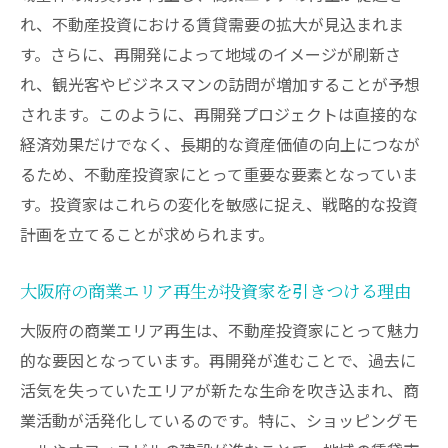
効果的な再開発投資の手法
れ、不動産投資における賃貸需要の拡大が見込まれま
専門家の意見を取り入れた投資戦略
す。さらに、再開発によって地域のイメージが刷新さ
再開発が進む大阪府で注目すべき不動産投資の
れ、観光客やビジネスマンの訪問が増加することが予想
エリア
されます。このように、再開発プロジェクトは直接的な
経済効果だけでなく、長期的な資産価値の向上につなが
大阪府でホットな再開発エリア
るため、不動産投資家にとって重要な要素となっていま
再開発エリア選びのポイント
す。投資家はこれらの変化を敏感に捉え、戦略的な投資
投資家が注目する大阪府の地域
計画を立てることが求められます。
成長が期待される再開発エリアの特徴
地域特性に応じた投資戦略
大阪府の商業エリア再生が投資家を引きつける理由
大阪府内での再開発エリアの将来性
大阪府の商業エリア再生は、不動産投資家にとって魅力
大阪府再開発エリアで不動産投資を成功させる
的な要因となっています。再開発が進むことで、過去に
ための戦略
活気を失っていたエリアが新たな生命を吹き込まれ、商
成功する不動産投資の秘訣
業活動が活発化しているのです。特に、ショッピングモ
再開発エリアでの投資のポイント