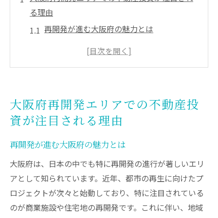
る理由
再開発が進む大阪府の魅力とは
不動産投資における大阪府のポテンシャル
再開発プロジェクトがもたらす経済効果
大阪府の商業エリア再生が投資家を引きつ
ける理由
大阪府再開発エリアでの不動産投
インフラ整備が不動産市場を活性化させる
資が注目される理由
大阪府の不動産投資における地域特性
不動産投資成功の鍵は大阪府の再開発プロジェ
再開発が進む大阪府の魅力とは
クトにあり
大阪府は、日本の中でも特に再開発の進行が著しいエリ
大阪府再開発プロジェクトの概要
アとして知られています。近年、都市の再生に向けたプ
投資家にとっての再開発プロジェクトのメ
ロジェクトが次々と始動しており、特に注目されている
リット
のが商業施設や住宅地の再開発です。これに伴い、地域