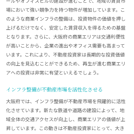
ールやオフィスビルの建設が進むことで、地域の賃貸市
場において強い競争力を持つ物件が増加しています。こ
市場分析とデータを活用した投資戦略
のような商業インフラの整備は、投資物件の価値を押し
再開発に伴うリスクとその対策
上げるだけでなく、安定した賃貸収入を得るための基盤
成功事例から学ぶ投資手法
となります。さらに、大阪府の商業エリアは交通利便性
再開発エリアでの長期的投資戦略
が高いことから、企業の進出やオフィス需要も高まって
地域全体の価値を高める大阪府再開発と不動産
います。これにより、不動産投資家は長期的な投資価値
投資の未来
の向上を見込むことができるため、再生が進む商業エリ
大阪府再開発の未来像
アへの投資は非常に有望といえるでしょう。
地域価値を高める再開発の役割
不動産投資が地域社会にもたらす影響
インフラ整備が不動産市場を活性化させる
長期的な視野で見る地域価値の上昇
大阪府では、インフラ整備が不動産市場を飛躍的に活性
化させています。新たな鉄道や道路の建設によって、地
再開発が地域経済に与える影響
域全体の交通アクセスが向上し、商業エリアの価値が上
未来を見据えた投資家のビジョン
昇しています。この動きは不動産投資家にとって、大き