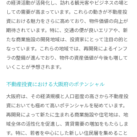
不動産価値を押し上げる要素とは
の経済活動が活発化し、訪れる観光客やビジネスの場と
しての需要が高まっています。これらの動きが不動産投
大阪府内での投資成功事例
資における魅力をさらに高めており、物件価値の向上が
再開発と不動産価格の関連性
期待されています。特に、交通の便が良いエリアや、新
長期的視野で見る再開発エリアの将来
たな商業施設の開発地域は、投資家にとって注目の的と
商業エリアの再生が大阪府内での不動産価値を
なっています。これらの地域では、再開発によるインフ
押し上げる
ラの整備が進んでおり、物件の資産価値が今後も増して
商業エリア再生の重要性
いくことが予想されます。
大阪府における商業エリアの変遷
不動産価値の上昇要因としての商業エリア
不動産投資における大阪府のポテンシャル
商業エリア再生プロジェクトのリーダーシ
大阪府は、その経済規模と人口密度の高さから不動産投
ップ
資においても極めて高いポテンシャルを秘めています。
投資家が注目すべき商業エリア
再開発によって新たに生まれる商業施設や住宅地は、地
域全体の活性化を促進し、賃貸需要の増加をもたらしま
商業エリアの成功事例から学ぶ
す。特に、若者を中心にした新しい住民層を集めること
交通インフラの整備がもたらす大阪府不動産投