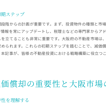
キャッシュフローを改善する大阪府の減価償却費管理法
府における減価償却費活用の最新税制改正とプロのアドバ
初期ステップ
最新の税制改正が大阪府での減価償却費に与える影響
期段階からの計画が重要です。まず、投資物件の種類と市
プロのアドバイザーが教える大阪府での減価償却費活用法
新情報を常にアップデートし、税理士などの専門家からア
しを立てることも非常に重要です。大阪府の不動産市場は
税制改正に対応した大阪府の減価償却費戦略の立案
求められます。これらの初期ステップを踏むことで、減価
大阪府での不動産投資を成功に導く減価償却費の活用術
。本記事が、皆様の不動産投資における戦略構築に役立つ
減価償却費に関する最新トレンドと税制改正の関係
大阪府で減価償却費を用いた最適な資産運用法の開発
産投資家必見の大阪府減価償却費を用いた賢い資産運用法
大阪府不動産投資家が知っておくべき減価償却費のポイン
減価償却の重要性と大阪市場
減価償却費を駆使した大阪府での資産運用成功事例
プロが推薦！大阪府で有効な減価償却費を用いた資産運用
特性を理解する
大阪府での資産運用に必要な減価償却費の知識と実践