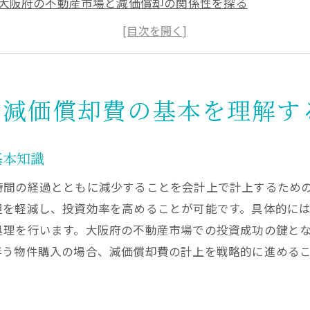
大阪府の不動産市場と減価償却の関係性を探る
資産の価値低下を上手に活用するための減価償却費の計上
賢い投資家になるために知っておきたい減価償却費の基本
大阪府での不動産投資：減価償却費がもたらす長期的な利
減価償却費を最大限に活用するための初期ステップ
資減価償却費の基本を理解す
産投資における減価償却の重要性と大阪市場の特性
大阪府の不動産投資市場と減価償却の特性を理解する
基本知識
減価償却費が大阪市場での利益に与える影響
時間の経過とともに減少することを会計上で計上するため
大阪府特有の購買活動に基づいた減価償却戦略
担を軽減し、投資効率を高めることが可能です。具体的に
不動産投資における減価償却費の持つ役割とその重要性
処理を行います。大阪府の不動産市場での投資成功の鍵と
市場特性を活かす！大阪での減価償却費の有効活用法
伴う物件購入の場合、減価償却費の計上を戦略的に進める
大阪府市場の変化に応じた減価償却費の調整ポイント
府での減価償却費を活用した節税戦略の構築