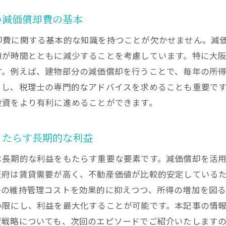
府での不動産投資成功のカギは減価償却費にあり
い減価償却費の基本
大阪府で利益を生む！減価償却費活用の成功事例
却費に関する基本的な知識を持つことが欠かせません。減
不動産投資の成功に繋がる減価償却費の正しい活用法
値が時間とともに減少することを考慮しています。特に大
成功投資家が教える大阪府での減価償却費の極意
す。例えば、建物部分の減価償却を行うことで、毎年の所
大阪府での不動産投資を成功させる減価償却費の使い方
目し、税理士の専門的なアドバイスを求めることも重要で
減価償却費が大阪府の投資成功に与える影響とは
投資をより有利に進めることができます。
大阪府での投資成功を支える減価償却費の秘密
償却費を通じた大阪府不動産投資のキャッシュフロー改善
もたらす長期的な利益
大阪府でのキャッシュフロー改善は減価償却費から始まる
は長期的な利益をもたらす重要な要素です。減価償却を活
減価償却費で大阪府の不動産投資キャッシュフローを強化
阪府は賃貸需要が高く、不動産価値が比較的安定している
不動産投資のキャッシュフロー改善に役立つ減価償却費戦
件の維持管理コストを効果的に抑えつつ、所得の増加を図
大阪府で減価償却費を利用したキャッシュフローアップテ
小限にし、利益を最大化することが可能です。本記事の情
資戦略についても、次回のエピソードでご紹介いたします
減価償却費で大阪府の投資物件の収益性をアップさせる方