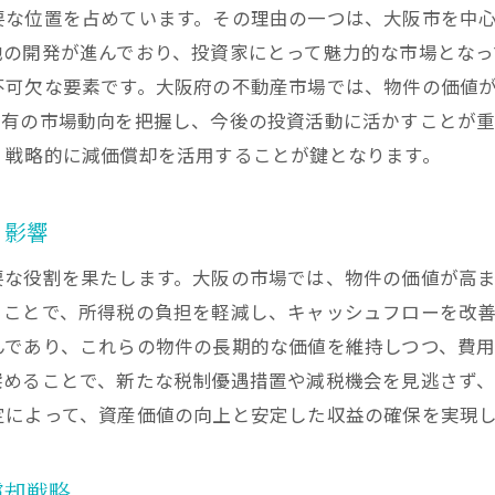
要な位置を占めています。その理由の一つは、大阪市を中
不動産投資のプロが教える大阪府減価償却費の効果的利用
地の開発が進んでおり、投資家にとって魅力的な市場となっ
大阪府での投資成功には欠かせない減価償却費の賢い使い
不可欠な要素です。大阪府の不動産市場では、物件の価値
特有の市場動向を把握し、今後の投資活動に活かすことが
、戦略的に減価償却を活用することが鍵となります。
る影響
要な役割を果たします。大阪の市場では、物件の価値が高
ることで、所得税の負担を軽減し、キャッシュフローを改
んであり、これらの物件の長期的な価値を維持しつつ、費
深めることで、新たな税制優遇措置や減税機会を見逃さず
定によって、資産価値の向上と安定した収益の確保を実現
償却戦略