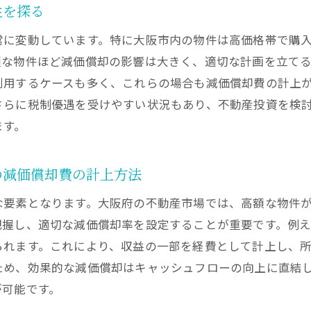
減価償却費を活かした大阪府での効果的な節税法
性を探る
大阪府の税制度を味方に付けた減価償却費活用術
常に変動しています。特に大阪市内の物件は高価格帯で購
節税のための減価償却費：大阪府での実践的アプローチ
額な物件ほど減価償却の影響は大きく、適切な計画を立て
大阪府における税制優遇を最大限に活かす減価償却戦略
利用するケースも多く、これらの場合も減価償却費の計上
さらに税制優遇を受けやすい状況もあり、不動産投資を検
アップデートされた税制と減価償却費を組み合わせた節税
ます。
プロの税理士と共に構築する大阪府での減価償却費利用法
償却費を最大限に活用するための大阪府投資ガイド
の減価償却費の計上方法
大阪府での投資計画における減価償却費の賢い組み込み方
投資家のための大阪府における減価償却費ガイドライン
な要素となります。大阪府の不動産市場では、高額な物件
把握し、適切な減価償却率を設定することが重要です。例
減価償却費を有効活用した大阪府不動産投資の成功例
られます。これにより、収益の一部を経費として計上し、
大阪府不動産市場での賢い投資のための減価償却費活用法
ため、効果的な減価償却はキャッシュフローの向上に直結
資産運用を成功させる大阪府における減価償却費のテクニ
が可能です。
大阪府の不動産プレイヤーが知っておくべき減価償却費の