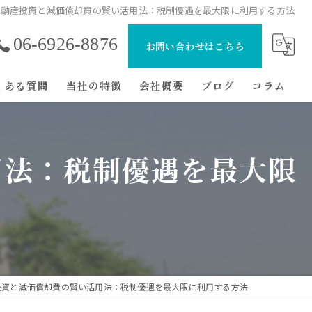
不動産投資と減価償却費の賢い活用法：税制優遇を最大限に利用する方法
06-6926-8876
お問い合わせはこちら
くある質問
当社の特徴
会社概要
ブログ
コラム
マンション
用法：税制優遇を最大限
初心者
節税
経費
戸建て
投資と減価償却費の賢い活用法：税制優遇を最大限に利用する方法