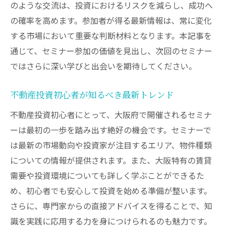
まで
のような交流は、投資におけるリスクを減らし、成功へ
大阪セミナーで最大限の成果を出すための
の確率を高めます。参加者が得る最新情報は、常に変化
ポイント
する市場において重要な判断材料となります。本記事を
通じて、セミナー参加の価値を見出し、次回のセミナー
セミナー参加で得るべき情報とその活用
ではさらに深い学びと出会いを期待してください。
大阪でセミナーを効果的に活用する方法
不動産投資初心者が知るべき最新トレンド
不動産投資初心者にとって、大阪府で開催されるセミナ
ーは最初の一歩を踏み出す絶好の機会です。セミナーで
は最新の市場動向や投資家が注目するエリア、物件種類
についての情報が提供されます。また、大阪特有の賃貸
需要や投資環境についても詳しく学ぶことができるた
め、初心者でも安心して投資を始める準備が整います。
さらに、専門家からの直接アドバイスを得ることで、知
識を実践に応用する力を身につけられるのも魅力です。