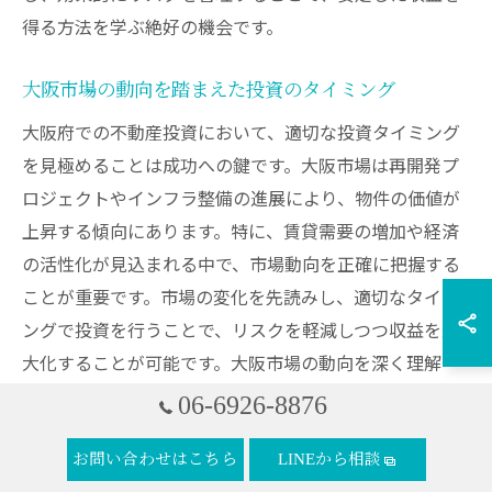
得る方法を学ぶ絶好の機会です。
大阪市場の動向を踏まえた投資のタイミング
大阪府での不動産投資において、適切な投資タイミング
を見極めることは成功への鍵です。大阪市場は再開発プ
ロジェクトやインフラ整備の進展により、物件の価値が
上昇する傾向にあります。特に、賃貸需要の増加や経済
の活性化が見込まれる中で、市場動向を正確に把握する
ことが重要です。市場の変化を先読みし、適切なタイミ
ングで投資を行うことで、リスクを軽減しつつ収益を最
大化することが可能です。大阪市場の動向を深く理解
し、柔軟に対応することが求められます。
06-6926-8876
セミナーで得る大阪の市場動向とその活用法
お問い合わせはこちら
LINEから相談