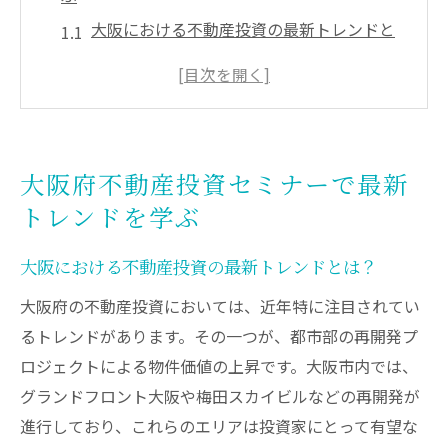
大阪における不動産投資の最新トレンドと
は？
セミナーで学ぶ最新の市場分析とその実践
方法
投資家が押さえておくべき大阪のトレンド
大阪府不動産投資セミナーで最新
予測
トレンドを学ぶ
変化する不動産市場に対応するための戦略
セミナー参加で得られる最新情報とネット
大阪における不動産投資の最新トレンドとは？
ワーク
大阪府の不動産投資においては、近年特に注目されてい
不動産投資初心者が知るべき最新トレンド
るトレンドがあります。その一つが、都市部の再開発プ
地域特性を活かした不動産投資成功の秘訣
ロジェクトによる物件価値の上昇です。大阪市内では、
大阪固有の地域特性を理解することが成功
グランドフロント大阪や梅田スカイビルなどの再開発が
の鍵
進行しており、これらのエリアは投資家にとって有望な