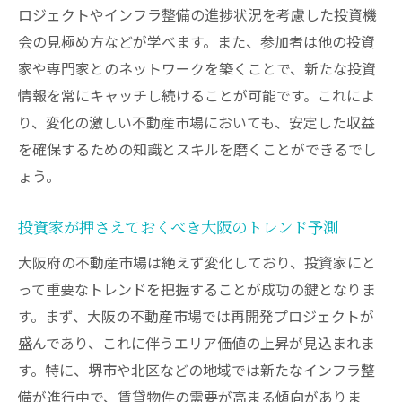
ロジェクトやインフラ整備の進捗状況を考慮した投資機
大阪で交通便の良いエリアの見極め方
会の見極め方などが学べます。また、参加者は他の投資
交通アクセスを重視した投資物件選定のポ
家や専門家とのネットワークを築くことで、新たな投資
イント
情報を常にキャッチし続けることが可能です。これによ
セミナーで学ぶ交通利便性の重要性
り、変化の激しい不動産市場においても、安定した収益
賢い投資家が注目する大阪の交通ハブ
を確保するための知識とスキルを磨くことができるでし
交通利便性が不動産投資に与える影響
ょう。
大阪の交通網を活用した投資戦略
投資家が押さえておくべき大阪のトレンド予測
不動産投資のプロが教える大阪の市場動向
大阪府の不動産市場は絶えず変化しており、投資家にと
大阪市場の動向をプロから直接学ぶ
って重要なトレンドを把握することが成功の鍵となりま
プロが予測する今後の大阪不動産市場
す。まず、大阪の不動産市場では再開発プロジェクトが
大阪市場の動向分析と実践戦略
盛んであり、これに伴うエリア価値の上昇が見込まれま
不動産投資の成功率を上げるための市場動
す。特に、堺市や北区などの地域では新たなインフラ整
向理解
備が進行中で、賃貸物件の需要が高まる傾向がありま