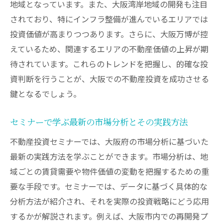
地域特性を活かした投資物件の選び方
地域となっています。また、大阪湾岸地域の開発も注目
不動産投資で失敗しないための地域分析
されており、特にインフラ整備が進んでいるエリアでは
投資価値が高まりつつあります。さらに、大阪万博が控
大阪の地域特性から見る投資の優先エリア
えているため、関連するエリアの不動産価値の上昇が期
セミナーで学ぶ地域特性を活用した戦略
待されています。これらのトレンドを把握し、的確な投
大阪の地域特性を踏まえたリスク回避法
資判断を行うことが、大阪での不動産投資を成功させる
大阪不動産市場に精通した専門家の知恵
鍵となるでしょう。
不動産投資の専門家が語る大阪市場の魅力
プロから学ぶ大阪市場での成功事例
セミナーで学ぶ最新の市場分析とその実践方法
専門家が教える大阪市場の未来予測
不動産投資セミナーでは、大阪府の市場分析に基づいた
大阪の不動産投資で専門家を活用する方法
最新の実践方法を学ぶことができます。市場分析は、地
専門家に学ぶ大阪市場のデータ分析
域ごとの賃貸需要や物件価値の変動を把握するための重
要な手段です。セミナーでは、データに基づく具体的な
大阪不動産市場のプロフェッショナルに聞
分析方法が紹介され、それを実際の投資戦略にどう応用
く投資のコツ
するかが解説されます。例えば、大阪市内での再開発プ
交通便利なエリアで賢く不動産投資を始める