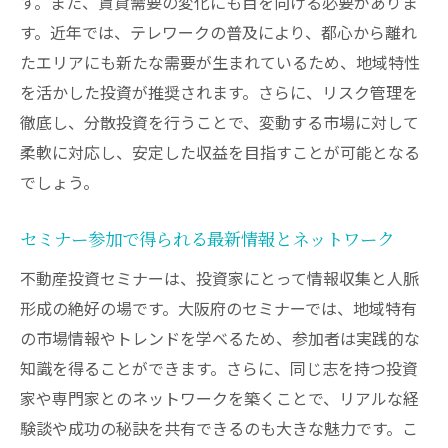
す。また、賃貸需要の変化にも目を向ける必要がありま
大阪での不動産投資を始めるための基礎知
す。近年では、テレワークの普及により、都心から離れ
識
たエリアにも新たな需要が生まれているため、地域特性
を活かした投資が推奨されます。さらに、リスク管理を
初心者が学ぶべき大阪市場の基本動向
徹底し、分散投資を行うことで、変動する市場に対して
セミナーでのネットワーク構築の重要性
柔軟に対応し、安定した収益を目指すことが可能となる
初心者に役立つプロからの実践アドバイス
でしょう。
大阪の不動産投資初心者が抱える不安の解
消
セミナー参加で得られる最新情報とネットワーク
成功するための大阪不動産投資セミナー参加ガ
不動産投資セミナーは、投資家にとって情報収集と人脈
イド
形成の絶好の場です。大阪府のセミナーでは、地域特有
大阪不動産投資セミナーの選び方と参加方
の市場情報やトレンドを学べるため、参加者は実践的な
法
知識を得ることができます。さらに、同じ志を持つ投資
セミナー参加前に準備すべきこと
家や専門家とのネットワークを築くことで、リアルな経
成功へのステップ：セミナー参加から実践
験談や成功の秘訣を共有できるのも大きな魅力です。こ