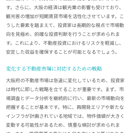
大阪市場の動向を踏まえた投資のタイミン
す。さらに、大阪の経済は観光業の影響も受けており、
グ
観光客の増加が短期賃貸市場を活性化させています。こ
セミナーで得る大阪の市場動向とその活用
うした要素を踏まえて、投資家は長期的な視点で市場動
法
向を見極め、的確な投資判断を行うことが求められま
大阪特有の投資戦略で安定収益を実現する方法
す。これにより、不動産投資におけるリスクを軽減し、
安定した収益を確保することが可能となるでしょう。
大阪特有の戦略で安定収益を目指す理由
安定収益を生む投資戦略の立案方法
変化する不動産市場に対応するための戦略
大阪の市場特性を利用した収益戦略
大阪府の不動産市場は急速に変化しているため、投資家
投資戦略の成功事例から学ぶ大阪の特性
は時代に即した戦略を立てることが重要です。まず、市
大阪特有の投資戦略を学ぶセミナーの魅力
場調査とデータ分析を継続的に行い、最新の市場動向を
セミナーで得た大阪特有の戦略を実践する
把握することが基本です。特に、再開発エリアや新たな
初心者向け大阪不動産投資セミナーのメリット
インフラが計画されている地域では、物件価値が大きく
初心者でも安心して参加できるセミナー内
変動する可能性があるため、慎重な検討が求められま
容